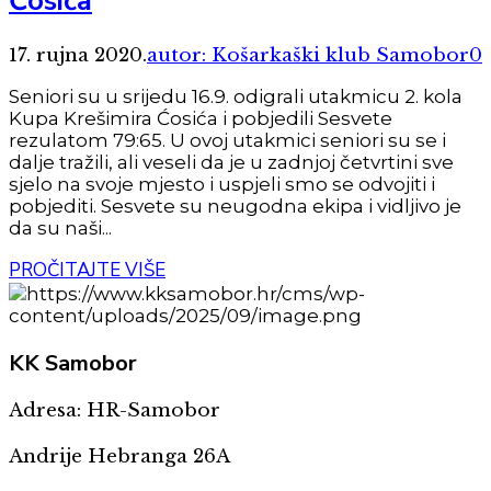
Ćosića
17. rujna 2020.
autor: Košarkaški klub Samobor
0
Seniori su u srijedu 16.9. odigrali utakmicu 2. kola
Kupa Krešimira Ćosića i pobjedili Sesvete
rezulatom 79:65. U ovoj utakmici seniori su se i
dalje tražili, ali veseli da je u zadnjoj četvrtini sve
sjelo na svoje mjesto i uspjeli smo se odvojiti i
pobjediti. Sesvete su neugodna ekipa i vidljivo je
da su naši...
PROČITAJTE VIŠE
KK
Samobor
Adresa: HR-Samobor
Andrije Hebranga 26A