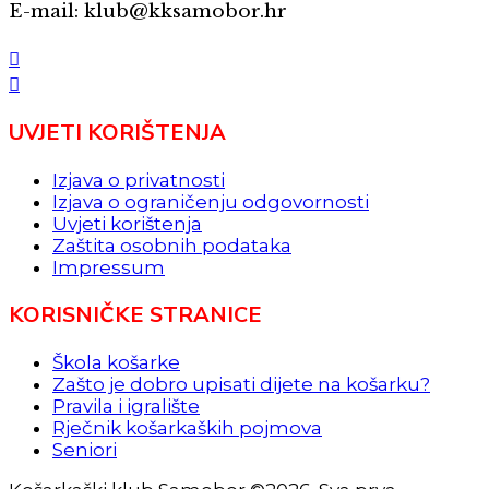
E-mail: klub@kksamobor.hr
UVJETI KORIŠTENJA
Izjava o privatnosti
Izjava o ograničenju odgovornosti
Uvjeti korištenja
Zaštita osobnih podataka
Impressum
KORISNIČKE STRANICE
Škola košarke
Zašto je dobro upisati dijete na košarku?
Pravila i igralište
Rječnik košarkaških pojmova
Seniori