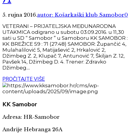
71
5. rujna 2016.
autor: Košarkaški klub Samobor
0
VETERANI – PRIJATELJSKA MEĐUNARODNA
UTAKMICA odigrano u subotu 03.09.2016. u 11,30
sati u SD “ Samobor ” u Samoboru KK SAMOBOR :
KK BREŽICE 59 : 71 (27:48) SAMOBOR: Župančić 4,
Mulahalilović 5, Matijašević 2, Hrkalović 2,
Džimbeg Z. 2, Klupač 7, Antunović 7, Škiljan Z. 12,
Pavšek 14, Džimbeg D. 4. Trener: Zdravko
Džimbeg....
PROČITAJTE VIŠE
KK
Samobor
Adresa: HR-Samobor
Andrije Hebranga 26A