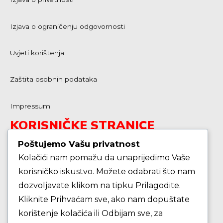
Izjava o ograničenju odgovornosti
Uvjeti korištenja
Zaštita osobnih podataka
Impressum
KORISNIČKE STRANICE
Poštujemo Vašu privatnost
Kolačići nam pomažu da unaprijedimo Vaše
Škola košarke
korisničko iskustvo. Možete odabrati što nam
dozvoljavate klikom na tipku Prilagodite.
Zašto je dobro upisati dijete na košarku?
Kliknite Prihvaćam sve, ako nam dopuštate
korištenje kolačića ili Odbijam sve, za
Pravila i igralište