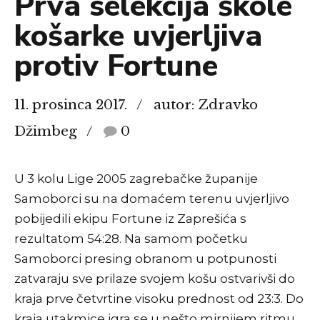
Prva selekcija škole
košarke uvjerljiva
protiv Fortune
11. prosinca 2017.
autor: Zdravko
Džimbeg
0
U 3 kolu Lige 2005 zagrebačke županije
Samoborci su na domaćem terenu uvjerljivo
pobijedili ekipu Fortune iz Zaprešića s
rezultatom 54:28. Na samom početku
Samoborci presing obranom u potpunosti
zatvaraju sve prilaze svojem košu ostvarivši do
kraja prve četvrtine visoku prednost od 23:3. Do
kraja utakmice igra se u nešto mirnijem ritmu