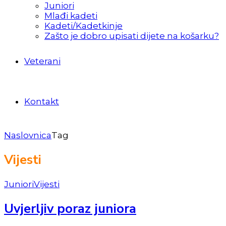
Juniori
Mlađi kadeti
Kadeti/Kadetkinje
Zašto je dobro upisati dijete na košarku?
Veterani
Kontakt
Naslovnica
Tag
Vijesti
Juniori
Vijesti
Uvjerljiv poraz juniora