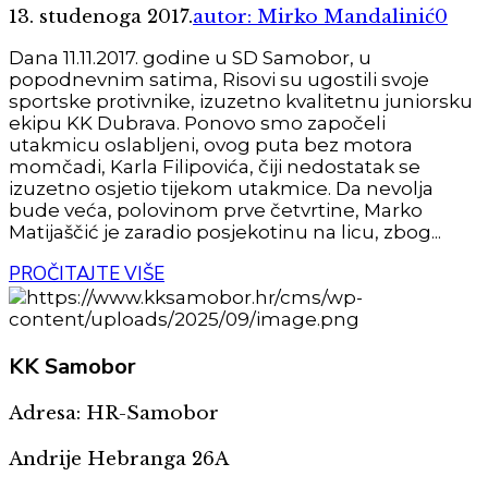
13. studenoga 2017.
autor: Mirko Mandalinić
0
Dana 11.11.2017. godine u SD Samobor, u
popodnevnim satima, Risovi su ugostili svoje
sportske protivnike, izuzetno kvalitetnu juniorsku
ekipu KK Dubrava. Ponovo smo započeli
utakmicu oslabljeni, ovog puta bez motora
momčadi, Karla Filipovića, čiji nedostatak se
izuzetno osjetio tijekom utakmice. Da nevolja
bude veća, polovinom prve četvrtine, Marko
Matijaščić je zaradio posjekotinu na licu, zbog...
PROČITAJTE VIŠE
KK
Samobor
Adresa: HR-Samobor
Andrije Hebranga 26A