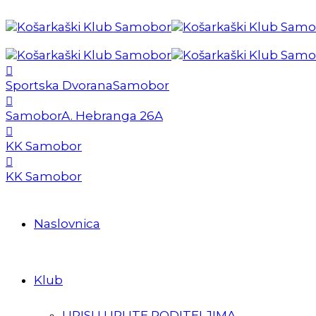
Sportska Dvorana
Samobor
Samobor
A. Hebranga 26A
KK Samobor
KK Samobor
Naslovnica
Klub
UPISI I UPUTE RODITELJIMA