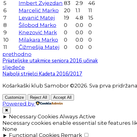
5
Imbert Zvjezdan
83
2.9
46
6
Marcelić Marko
20
1.1
11
7
Levanić Matej
19
4.8
15
8
Šilobod Marko
0
0.0
0
9
Knezović Mark
0
0.0
0
10
Milakara Marko
0
0.0
0
11
Čižmešija Matej
0
0.0
0
prethodno
Prijateljske utakmice seniora 2016 učinak
sljedeće
Najbolji strijelci Kadeta 2016/2017
Košarkaški klub Samobor ©2026. Sva prva pridržan
Customize
Reject All
Accept All
Powered by
✖
►
Necessary Cookies
Always Active
Necessary cookies enable essential site features l
None
►
Functional Cookies
Remark