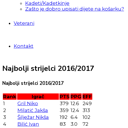
Kadeti/Kadetkinje
Zašto je dobro upisati dijete na košarku?
Veterani
Kontakt
Najbolji strijelci 2016/2017
Najbolji strijelci 2016/2017
Rank
Igrač
PTS
PPG
EFF
1
Gril Niko
379
12.6
249
2
Milatić Jakša
359
12.4
313
3
Šilježar Nikša
192
6.4
102
4
Bilić Ivan
83
3.0
72