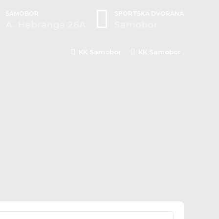
SAMOBOR
SPORTSKA DVORANA
A. Hebranga 26A
Samobor
KK Samobor
KK Samobor