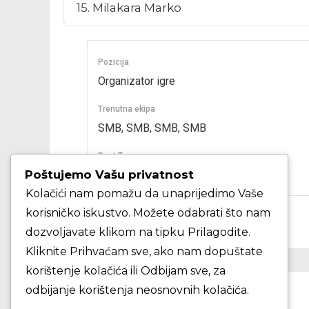
Pozicija
Organizator igre
Trenutna ekipa
SMB, SMB, SMB, SMB
Past Teams
Poštujemo Vašu privatnost
SMB, KK Samobor, SMB, KK Samobor
Kolačići nam pomažu da unaprijedimo Vaše
korisničko iskustvo. Možete odabrati što nam
dozvoljavate klikom na tipku Prilagodite.
Kliknite Prihvaćam sve, ako nam dopuštate
korištenje kolačića ili Odbijam sve, za
PRETHODNO
odbijanje korištenja neosnovnih kolačića.
Deklman David