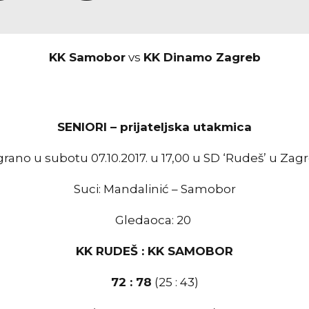
KK Samobor
vs
KK Dinamo Zagreb
SENIORI – prijateljska utakmica
grano u subotu 07.10.2017. u 17,00 u SD ‘Rudeš’ u Zag
Suci: Mandalinić – Samobor
Gledaoca: 20
KK RUDEŠ : KK SAMOBOR
72 : 78
(25 : 43)