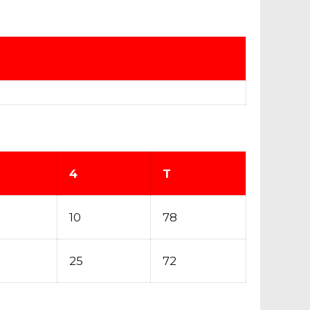
4
T
10
78
25
72