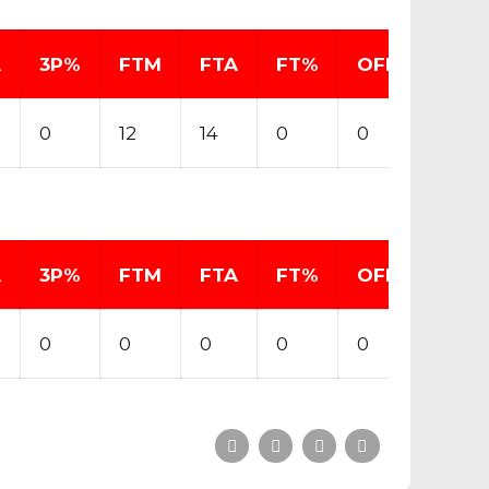
A
3P%
FTM
FTA
FT%
OFF
DEF
0
12
14
0
0
0
A
3P%
FTM
FTA
FT%
OFF
DEF
0
0
0
0
0
0