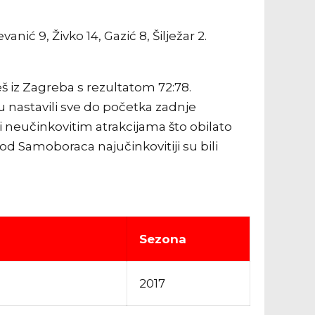
anić 9, Živko 14, Gazić 8, Šilježar 2.
š iz Zagreba s rezultatom 72:78.
u nastavili sve do početka zadnje
i neučinkovitim atrakcijama što obilato
od Samoboraca najučinkovitiji su bili
Sezona
2017