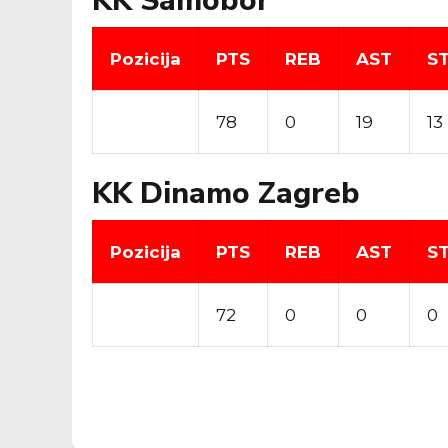
KK Samobor
Pozicija
PTS
REB
AST
S
78
0
19
13
KK Dinamo Zagreb
Pozicija
PTS
REB
AST
S
72
0
0
0