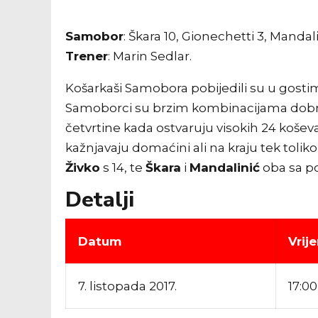
Samobor
: Škara 10, Gionechetti 3, Mandalin
Trener
: Marin Sedlar.
Košarkaši Samobora pobijedili su u gostim
Samoborci su brzim kombinacijama dobro ot
četvrtine kada ostvaruju visokih 24 košev
kažnjavaju domaćini ali na kraju tek tolik
Živko
s 14, te
Škara
i
Mandalinić
oba sa po
Detalji
Datum
Vrij
7. listopada 2017.
17:00