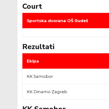
Court
Sportska dvorana OŠ Rudeš
Rezultati
Ekipa
KK Samobor
KK Dinamo Zagreb