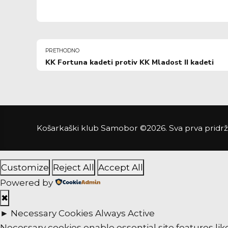
PRETHODNO
KK Fortuna kadeti protiv KK Mladost II kadeti
Košarkaški klub Samobor ©2026. Sva prva pridr
Customize
Reject All
Accept All
Powered by
✖
►
Necessary Cookies
Always Active
Necessary cookies enable essential site features li