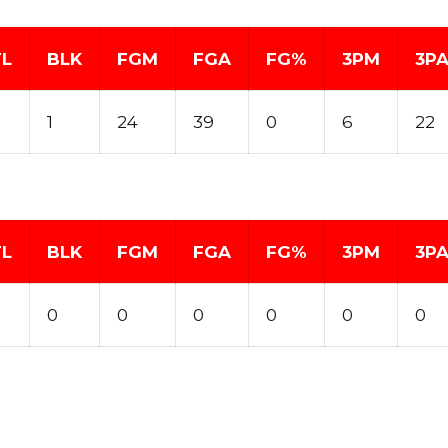
TL
BLK
FGM
FGA
FG%
3PM
3P
1
24
39
0
6
22
TL
BLK
FGM
FGA
FG%
3PM
3P
0
0
0
0
0
0