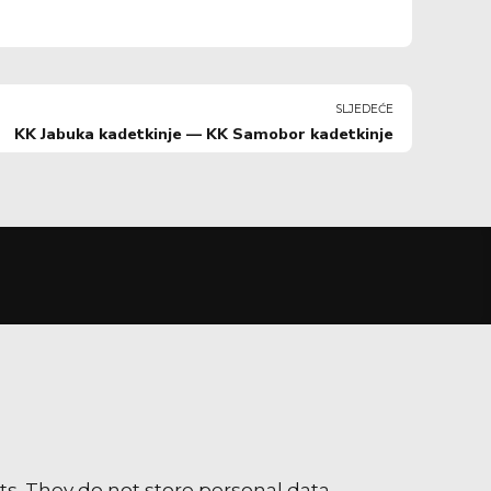
SLJEDEĆE
KK Jabuka kadetkinje — KK Samobor kadetkinje
s. They do not store personal data.