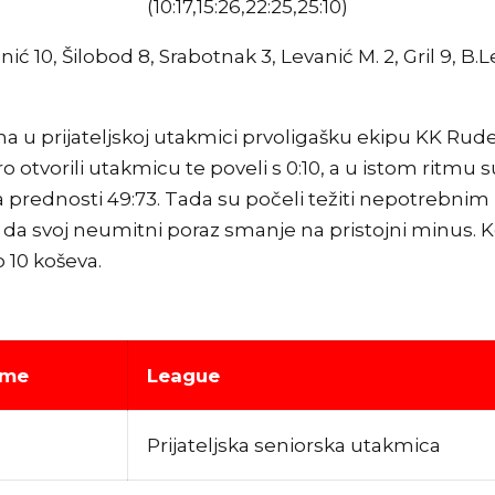
(10:17,15:26,22:25,25:10)
ić 10, Šilobod 8, Srabotnak 3, Levanić M. 2, Gril 9, B.Lev
a u prijateljskoj utakmici prvoligašku ekipu KK Rude
vorili utakmicu te poveli s 0:10, a u istom ritmu s
a prednosti 49:73. Tada su počeli težiti nepotrebnim 
o da svoj neumitni poraz smanje na pristojni minus. K
 10 koševa.
eme
League
Prijateljska seniorska utakmica