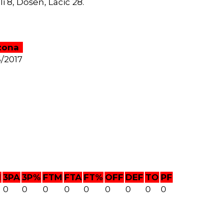
i 8, Došen, Lacić 28.
zona
/2017
M
3PA
3P%
FTM
FTA
FT%
OFF
DEF
TO
PF
0
0
0
0
0
0
0
0
0