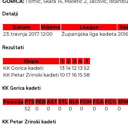
GORICA:
Tomić, Škara 14, Maletić 2, Jacović, Istanbul
Detalji
Datum
Vrijeme
League
Se
23. travnja 2017.
12:00
Županijska liga kadeta
2016
Rezultati
Ekipa
1
2
3
4
T
KK Gorica kadeti
13
14
12
13
52
KK Petar Zrinski kadeti
10
17
16
15
58
KK Gorica kadeti
Pozicija
PTS
REB
AST
STL
BLK
FGM
FGA
FG%
3P
52
0
0
0
0
0
0
0
0
KK Petar Zrinski kadeti