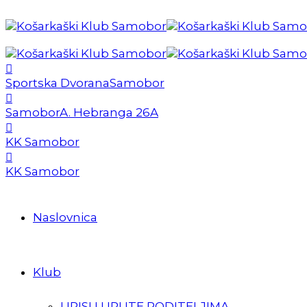
Sportska Dvorana
Samobor
Samobor
A. Hebranga 26A
KK Samobor
KK Samobor
Naslovnica
Klub
UPISI I UPUTE RODITELJIMA