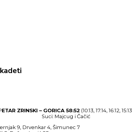
 kadeti
P
ETAR ZRINSKI – GORICA 58:52
(10:13, 17:14, 16:12, 15:13
Suci: Majcug i Čačić
aternjak 9, Drvenkar 4, Šimunec 7