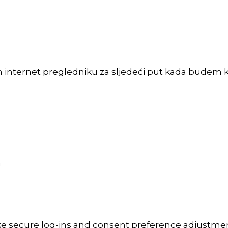
m internet pregledniku za sljedeći put kada budem 
a
ike secure log-ins and consent preference adjustmen