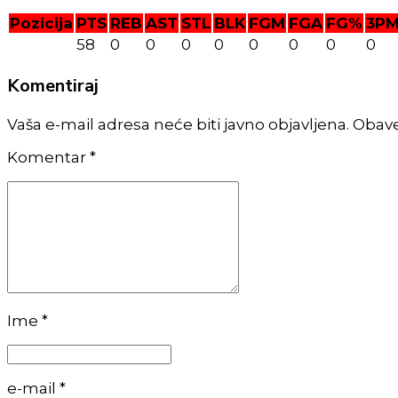
Pozicija
PTS
REB
AST
STL
BLK
FGM
FGA
FG%
3P
58
0
0
0
0
0
0
0
0
Komentiraj
Vaša e-mail adresa neće biti javno objavljena. Obav
Komentar
*
Ime *
e-mail *