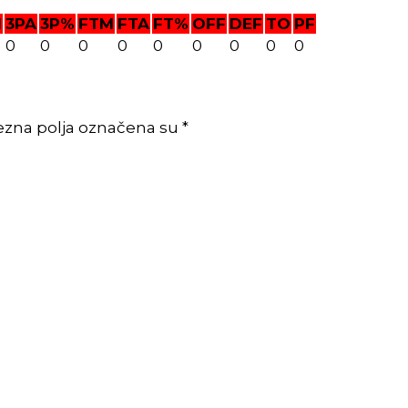
M
3PA
3P%
FTM
FTA
FT%
OFF
DEF
TO
PF
0
0
0
0
0
0
0
0
0
ezna polja označena su *