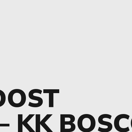
DOST
 – KK BOS