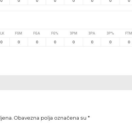
0
0
0
0
0
0
0
0
BLK
FGM
FGA
FG%
3PM
3PA
3P%
FTM
0
0
0
0
0
0
0
0
vljena. Obavezna polja označena su *