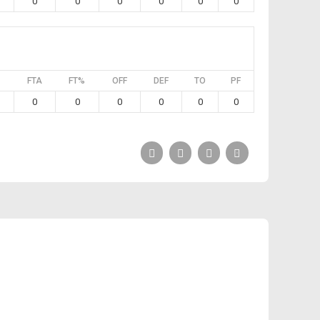
0
0
0
0
0
0
FTA
FT%
OFF
DEF
TO
PF
0
0
0
0
0
0