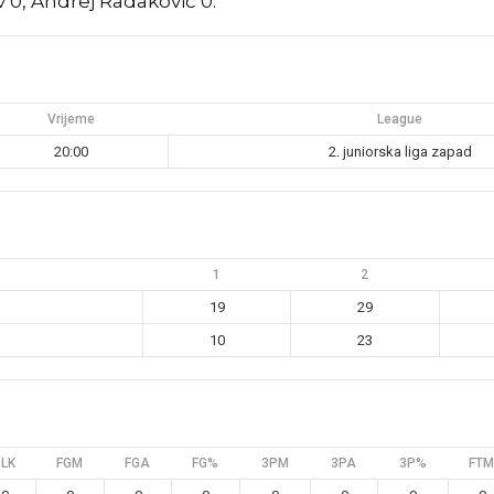
 0, Andrej Radaković 0.
Vrijeme
League
20:00
2. juniorska liga zapad
1
2
19
29
10
23
BLK
FGM
FGA
FG%
3PM
3PA
3P%
FTM