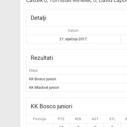
Častek 0, Tomislav Mihelec 0, David Lapov
Detalji
Datum
21. siječnja 2017.
Rezultati
Ekipa
KK Bosco juniori
KK Mladost juniori
KK Bosco juniori
Pozicija
PTS
REB
AST
STL