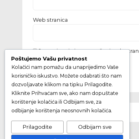
Web stranica
Spremi moje ime, e-poštu i web-stra
Poštujemo Vašu privatnost
Kolačići nam pomažu da unaprijedimo Vaše
KOMENTAR ČLANKA
korisničko iskustvo. Možete odabrati što nam
dozvoljavate klikom na tipku Prilagodite.
Kliknite Prihvaćam sve, ako nam dopuštate
korištenje kolačića ili Odbijam sve, za
PRETHODNO
odbijanje korištenja neosnovnih kolačića.
KK Fortuna juniori - KK Ogulin juniori
Prilagodite
Odbijam sve