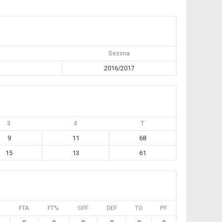
Sezona
2016/2017
3
4
T
9
11
68
15
13
61
FTA
FT%
OFF
DEF
TO
PF