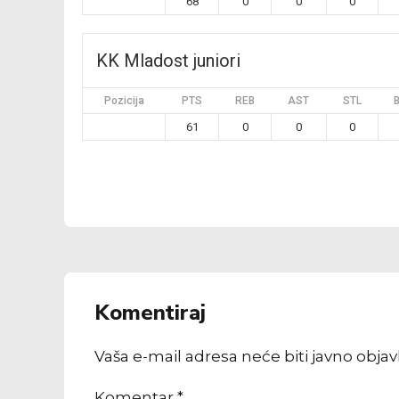
68
0
0
0
KK Mladost juniori
Pozicija
PTS
REB
AST
STL
61
0
0
0
Komentiraj
Vaša e-mail adresa neće biti javno obja
Komentar
*