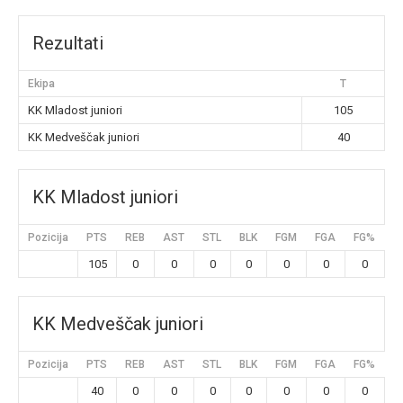
Rezultati
Ekipa
T
KK Mladost juniori
105
KK Medveščak juniori
40
KK Mladost juniori
Pozicija
PTS
REB
AST
STL
BLK
FGM
FGA
FG%
3
105
0
0
0
0
0
0
0
KK Medveščak juniori
Pozicija
PTS
REB
AST
STL
BLK
FGM
FGA
FG%
3
40
0
0
0
0
0
0
0