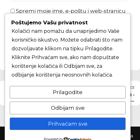
Spremi moje ime, e-poštu i web-stranicu
u ovom internet pregledniku za sljedeći
Poštujemo Vašu privatnost
put kada budem komentirao.
Kolačići nam pomažu da unaprijedimo Vaše
korisničko iskustvo. Možete odabrati što nam
KOMENTAR ČLANKA
dozvoljavate klikom na tipku Prilagodite.
Kliknite Prihvaćam sve, ako nam dopuštate
korištenje kolačića ili Odbijam sve, za
odbijanje korištenja neosnovnih kolačića.
PRETHODNO
SLJEDEĆE
Prilagodite
KK Hermes analitica
KK Ivanić mlađi kadeti -
kadeti - KK Gorica
KK Samobor mlađi
kadeti
kadeti
Odbijam sve
Prihvaćam sve
Košarkaški klub Samobor ©2026. Sva prva pridržana
Powered by