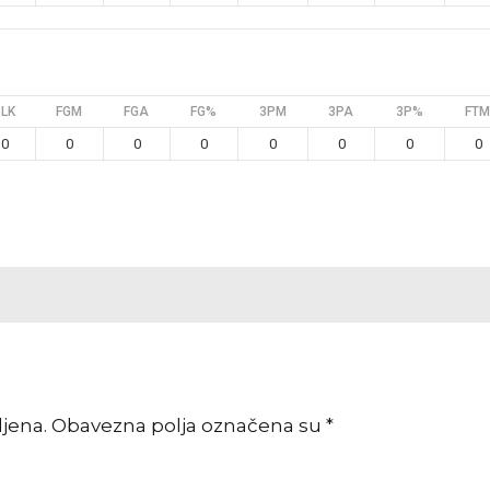
BLK
FGM
FGA
FG%
3PM
3PA
3P%
FTM
0
0
0
0
0
0
0
0
vljena. Obavezna polja označena su *