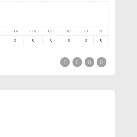
FTA
FT%
OFF
DEF
TO
PF
0
0
0
0
0
0