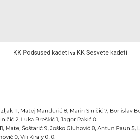
KK Podsused kadeti
KK Sesvete kadeti
vs
zljak 11, Matej Mandurić 8, Marin Siničić 7, Bonislav 
ničić 2, Luka Breškić 1, Jagor Rakić 0.
1, Matej Šoštarić 9, Joško Gluhović 8, Antun Paun 5, L
ić 0, Vili Kiraly 0, 0.