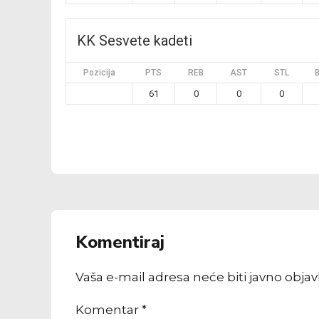
KK Sesvete kadeti
Pozicija
PTS
REB
AST
STL
61
0
0
0
Komentiraj
Vaša e-mail adresa neće biti javno obja
Komentar
*