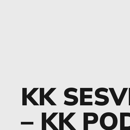
KK SESV
– KK PO