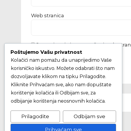
Web stranica
Spremi moje ime, e-poštu i web-stra
Poštujemo Vašu privatnost
Kolačići nam pomažu da unaprijedimo Vaše
KOMENTAR ČLANKA
korisničko iskustvo. Možete odabrati što nam
dozvoljavate klikom na tipku Prilagodite.
Kliknite Prihvaćam sve, ako nam dopuštate
korištenje kolačića ili Odbijam sve, za
PRETHODNO
odbijanje korištenja neosnovnih kolačića.
KK Agrodalm - KK Fortuna
Prilagodite
Odbijam sve
Prihvaćam sve