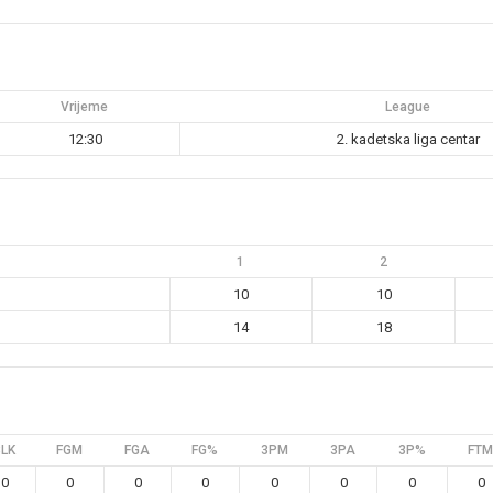
Vrijeme
League
12:30
2. kadetska liga centar
1
2
10
10
14
18
BLK
FGM
FGA
FG%
3PM
3PA
3P%
FTM
0
0
0
0
0
0
0
0