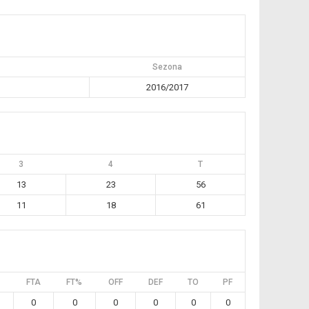
Sezona
2016/2017
3
4
T
13
23
56
11
18
61
FTA
FT%
OFF
DEF
TO
PF
0
0
0
0
0
0