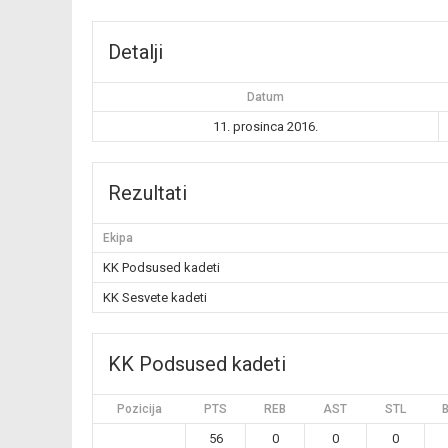
Detalji
Datum
11. prosinca 2016.
Rezultati
Ekipa
KK Podsused kadeti
KK Sesvete kadeti
KK Podsused kadeti
Pozicija
PTS
REB
AST
STL
56
0
0
0