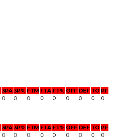
M
3PA
3P%
FTM
FTA
FT%
OFF
DEF
TO
PF
0
0
0
0
0
0
0
0
0
M
3PA
3P%
FTM
FTA
FT%
OFF
DEF
TO
PF
0
0
0
0
0
0
0
0
0