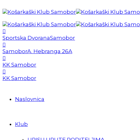
Sportska Dvorana
Samobor
Samobor
A. Hebranga 26A
KK Samobor
KK Samobor
Naslovnica
Klub
UPISI I UPUTE RODITELJIMA