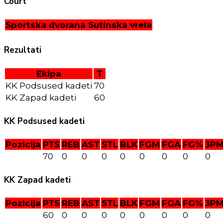
Court
Sportska dvorana Sutinska vrela
Rezultati
Ekipa
T
KK Podsused kadeti
70
KK Zapad kadeti
60
KK Podsused kadeti
Pozicija
PTS
REB
AST
STL
BLK
FGM
FGA
FG%
3P
70
0
0
0
0
0
0
0
0
KK Zapad kadeti
Pozicija
PTS
REB
AST
STL
BLK
FGM
FGA
FG%
3P
60
0
0
0
0
0
0
0
0