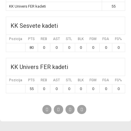
KK Univers FER kadeti
55
KK Sesvete kadeti
Pozicija
PTS
REB
AST
STL
BLK
FGM
FGA
FG%
3
80
0
0
0
0
0
0
0
KK Univers FER kadeti
Pozicija
PTS
REB
AST
STL
BLK
FGM
FGA
FG%
3
55
0
0
0
0
0
0
0