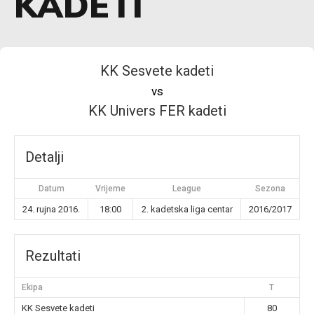
KADETI
KK Sesvete kadeti
vs
KK Univers FER kadeti
Detalji
Datum
Vrijeme
League
Sezona
24. rujna 2016.
18:00
2. kadetska liga centar
2016/2017
Rezultati
Ekipa
T
KK Sesvete kadeti
80