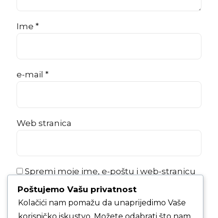
Ime *
e-mail *
Web stranica
Spremi moje ime, e-poštu i web-stranicu
u ovom internet pregledniku za sljedeći
Poštujemo Vašu privatnost
put kada budem komentirao.
Kolačići nam pomažu da unaprijedimo Vaše
korisničko iskustvo. Možete odabrati što nam