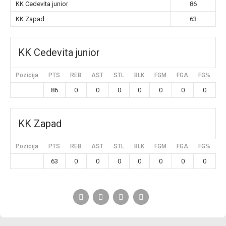
KK Cedevita junior
86
KK Zapad
63
KK Cedevita junior
Pozicija
PTS
REB
AST
STL
BLK
FGM
FGA
FG%
3
86
0
0
0
0
0
0
0
KK Zapad
Pozicija
PTS
REB
AST
STL
BLK
FGM
FGA
FG%
3
63
0
0
0
0
0
0
0