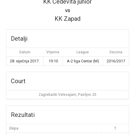
KK Cedevita junior
vs
KK Zapad
Detalji
Datum
Vrijeme
League
Sezona
28. siječnja 2017.
19:10
A-2 liga Centar (M)
2016/2017
Court
Zagrebački Velesajam, Paviljon 25
Rezultati
Ekipa
T