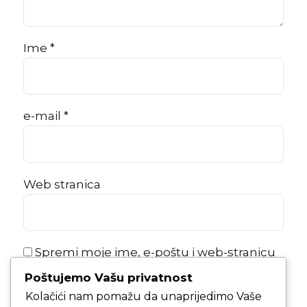
Ime *
e-mail *
Web stranica
Spremi moje ime, e-poštu i web-stranicu
u ovom internet pregledniku za sljedeći
Poštujemo Vašu privatnost
put kada budem komentirao.
Kolačići nam pomažu da unaprijedimo Vaše