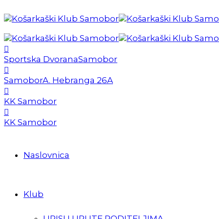
Sportska Dvorana
Samobor
Samobor
A. Hebranga 26A
KK Samobor
KK Samobor
Naslovnica
Klub
UPISI I UPUTE RODITELJIMA