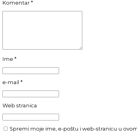
Komentar
*
Ime *
e-mail *
Web stranica
Spremi moje ime, e-poštu i web-stranicu u ovo