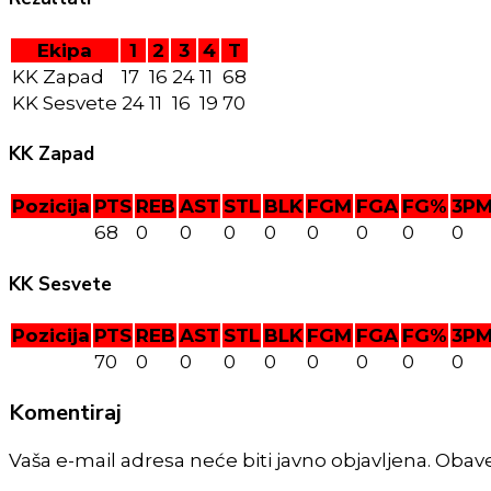
Ekipa
1
2
3
4
T
KK Zapad
17
16
24
11
68
KK Sesvete
24
11
16
19
70
KK Zapad
Pozicija
PTS
REB
AST
STL
BLK
FGM
FGA
FG%
3P
68
0
0
0
0
0
0
0
0
KK Sesvete
Pozicija
PTS
REB
AST
STL
BLK
FGM
FGA
FG%
3P
70
0
0
0
0
0
0
0
0
Komentiraj
Vaša e-mail adresa neće biti javno objavljena. Obav