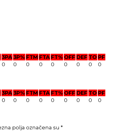
M
3PA
3P%
FTM
FTA
FT%
OFF
DEF
TO
PF
0
0
0
0
0
0
0
0
0
M
3PA
3P%
FTM
FTA
FT%
OFF
DEF
TO
PF
0
0
0
0
0
0
0
0
0
ezna polja označena su *