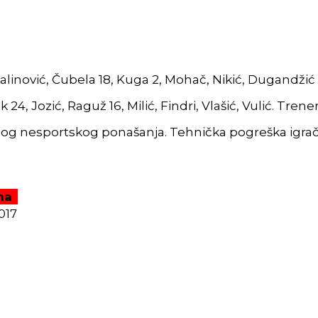
Galinović, Čubela 18, Kuga 2, Mohač, Nikić, Dugandžić
k 24, Jozić, Raguž 16, Milić, Findri, Vlašić, Vulić. Tren
og nesportskog ponašanja. Tehnička pogreška igrač
na
017