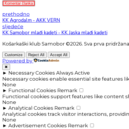
Komentar članka
prethodno
KK Agrodalm - AKK VERN
sljedeće
KK Samobor mlađi kadeti - KK Jaska mlađi kadeti
Košarkaški klub Samobor ©2026. Sva prva pridržan
Customize
Reject All
Accept All
Powered by
✖
►
Necessary Cookies
Always Active
Necessary cookies enable essential site features l
None
►
Functional Cookies
Remark
Functional cookies support features like content sh
None
►
Analytical Cookies
Remark
Analytical cookies track visitor interactions, providi
None
►
Advertisement Cookies
Remark