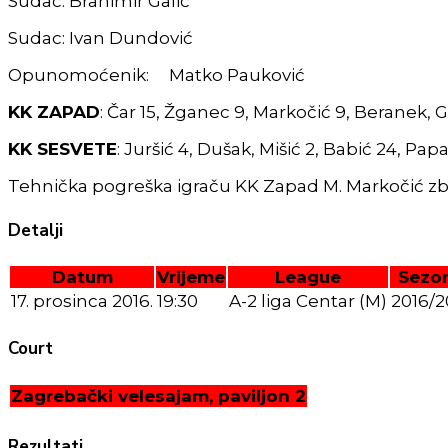
Sudac: Branimir Galić
Sudac: Ivan Dundović
Opunomoćenik: Matko Pauković
KK ZAPAD
: Čar 15, Žganec 9, Markočić 9, Beranek, 
KK SESVETE
: Juršić 4, Dušak, Mišić 2, Babić 24, Papa
Tehnička pogreška igraču KK Zapad M. Markočić zb
Detalji
Datum
Vrijeme
League
Sezo
17. prosinca 2016.
19:30
A-2 liga Centar (M)
2016/2
Court
Zagrebački velesajam, paviljon 2
Rezultati