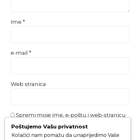
Ime *
e-mail *
Web stranica
Spremi moje ime, e-poštu i web-stranicu
u ovom internet pregledniku za sljedeći
Poštujemo Vašu privatnost
put kada budem komentirao.
Kolačići nam pomažu da unaprijedimo Vaše