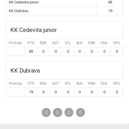
KK Cedevita junior
83
KK Dubrava
79
KK Cedevita junior
Pozicija
PTS
REB
AST
STL
BLK
FGM
FGA
FG%
3
83
0
0
0
0
0
0
0
KK Dubrava
Pozicija
PTS
REB
AST
STL
BLK
FGM
FGA
FG%
3
79
0
0
0
0
0
0
0