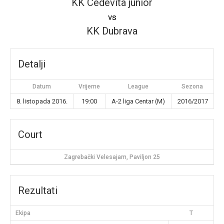
KK Cedevita junior
vs
KK Dubrava
Detalji
Datum
Vrijeme
League
Sezona
8. listopada 2016.
19:00
A-2 liga Centar (M)
2016/2017
Court
Zagrebački Velesajam, Paviljon 25
Rezultati
Ekipa
T