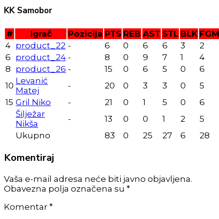
KK Samobor
#
Igrač
Pozicija
PTS
REB
AST
STL
BLK
FG
4
product_22
-
6
0
6
6
3
2
6
product_24
-
8
0
9
7
1
4
8
product_26
-
15
0
6
5
0
6
Levanić
10
-
20
0
3
3
0
5
Matej
15
Gril Niko
-
21
0
1
5
0
6
Šilježar
-
13
0
0
1
2
5
Nikša
Ukupno
83
0
25
27
6
28
Komentiraj
Vaša e-mail adresa neće biti javno objavljena.
Obavezna polja označena su *
Komentar
*