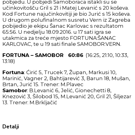
pobjedu. U pobjedi Samoboraca istakli su se
učinkovitošču Gril s 21 i Matej Levanić s 20 koševa.
Kod Fortune najučinkovitiji je bio Jurić s 15 koševa.
U drugom polufinalnom susretu Vern iz Zagreba
pobijedio je ekipu Šanac Karlovac s rezultatom
65:56. U nedjelju 18.09.2016. u 17 sati igra se
utakmica za treće mjesto FORTUNA:ŠANAC
KARLOVAC, te u 19 sati finale SAMOBOR:VERN.
FORTUNA – SAMOBOR 60:86
(16:25, 21:10, 10:33,
13:18)
Fortuna
: Ćirić 5, Trucek 7, Župan, Markusi 10,
Marinić, Vagner 2, Bahtijarević 3, Barun 18, Mušan,
Brtan, Jurić 15. Trener: M.Plavec
Samobor
: B.Levanić 6, Jelić, Gionechetti 8,
Knezović 3, Šilobod 15, M.Levanić 20, Gril 21, Šiljezar
13. Trener: M.Brkljačić
Detalji