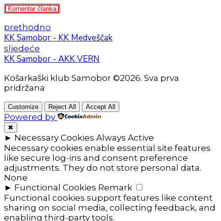
Komentar članka
prethodno
KK Samobor - KK Medveščak
sljedeće
KK Samobor - AKK VERN
Košarkaški klub Samobor ©2026. Sva prva
pridržana
Customize
Reject All
Accept All
Powered by
✖
►
Necessary Cookies
Always Active
Necessary cookies enable essential site features
like secure log-ins and consent preference
adjustments. They do not store personal data.
None
►
Functional Cookies
Remark
Functional cookies support features like content
sharing on social media, collecting feedback, and
enabling third-party tools.