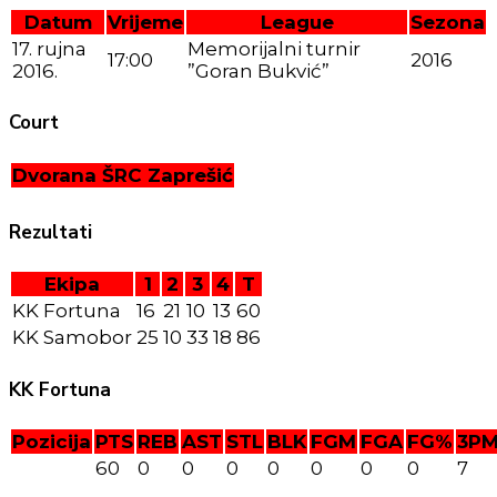
Datum
Vrijeme
League
Sezona
17. rujna
Memorijalni turnir
17:00
2016
2016.
”Goran Bukvić”
Court
Dvorana ŠRC Zaprešić
Rezultati
Ekipa
1
2
3
4
T
KK Fortuna
16
21
10
13
60
KK Samobor
25
10
33
18
86
KK Fortuna
Pozicija
PTS
REB
AST
STL
BLK
FGM
FGA
FG%
3P
60
0
0
0
0
0
0
0
7