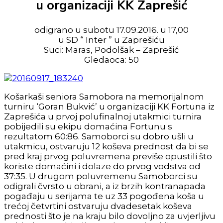
u organizaciji KK Zaprešić
odigrano u subotu 17.09.2016. u 17,00
u SD “ Inter ” u Zaprešiću
Suci: Maras, Podolšak – Zaprešić
Gledaoca: 50
Košarkaši seniora Samobora na memorijalnom
turniru ‘Goran Bukvić’ u organizaciji KK Fortuna iz
Zaprešića u prvoj polufinalnoj utakmici turnira
pobijedili su ekipu domaćina Fortunu s
rezultatom 60:86. Samoborci su dobro ušli u
utakmicu, ostvaruju 12 koševa prednost da bi se
pred kraj prvog poluvremena previše opustili što
koriste domaćini i dolaze do prvog vodstva od
37:35. U drugom poluvremenu Samoborci su
odigrali čvrsto u obrani, a iz brzih kontranapada
pogađaju u serijama te uz 33 pogođena koša u
trećoj četvrtini ostvaruju dvadesetak koševa
prednosti što je na kraju bilo dovoljno za uvjerljivu