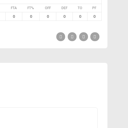
FTA
FT%
OFF
DEF
TO
PF
0
0
0
0
0
0