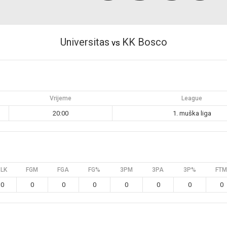
Universitas
KK Bosco
vs
Vrijeme
League
20:00
1. muška liga
BLK
FGM
FGA
FG%
3PM
3PA
3P%
FTM
0
0
0
0
0
0
0
0