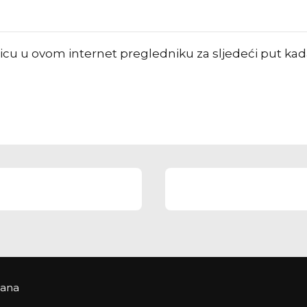
nicu u ovom internet pregledniku za sljedeći put k
žana