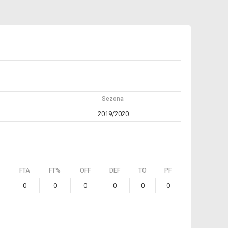
Sezona
2019/2020
FTA
FT%
OFF
DEF
TO
PF
0
0
0
0
0
0