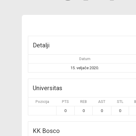
Detalji
Datum
15. veljače 2020.
Universitas
Pozicija
PTS
REB
AST
STL
0
0
0
0
KK Bosco