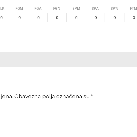
BLK
FGM
FGA
FG%
3PM
3PA
3P%
FTM
0
0
0
0
0
0
0
0
vljena. Obavezna polja označena su *