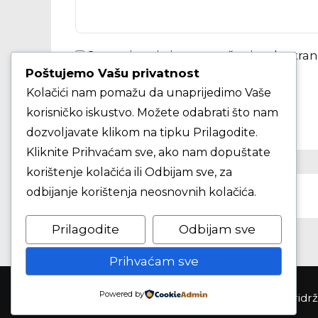
Spremi moje ime, e-poštu i web-stra
Poštujemo Vašu privatnost
Kolačići nam pomažu da unaprijedimo Vaše
KOMENTAR ČLANKA
korisničko iskustvo. Možete odabrati što nam
dozvoljavate klikom na tipku Prilagodite.
Kliknite Prihvaćam sve, ako nam dopuštate
korištenje kolačića ili Odbijam sve, za
PRETHODNO
odbijanje korištenja neosnovnih kolačića.
KK Ribola Kaštela protiv KK Samobor
Prilagodite
Odbijam sve
Prihvaćam sve
Powered by
Košarkaški klub Samobor ©2026. Sva prva pridr