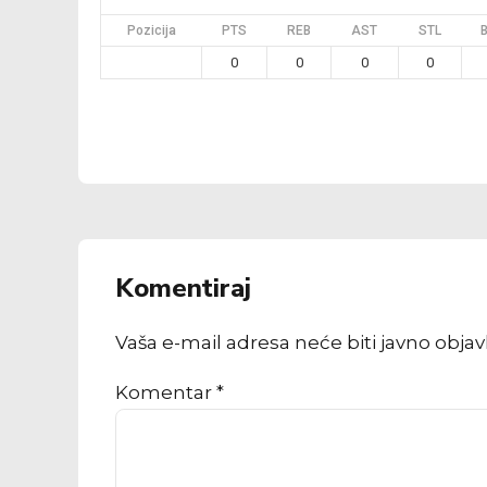
Pozicija
PTS
REB
AST
STL
0
0
0
0
Komentiraj
Vaša e-mail adresa neće biti javno obja
Komentar
*