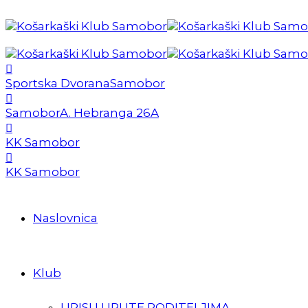
Sportska Dvorana
Samobor
Samobor
A. Hebranga 26A
KK Samobor
KK Samobor
Naslovnica
Klub
UPISI I UPUTE RODITELJIMA