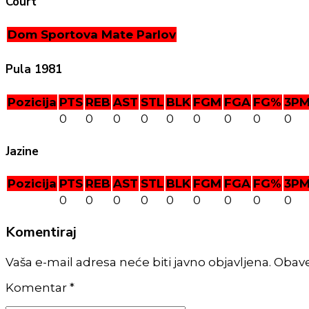
Court
Dom Sportova Mate Parlov
Pula 1981
Pozicija
PTS
REB
AST
STL
BLK
FGM
FGA
FG%
3P
0
0
0
0
0
0
0
0
0
Jazine
Pozicija
PTS
REB
AST
STL
BLK
FGM
FGA
FG%
3P
0
0
0
0
0
0
0
0
0
Komentiraj
Vaša e-mail adresa neće biti javno objavljena. Obav
Komentar
*