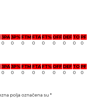
M
3PA
3P%
FTM
FTA
FT%
OFF
DEF
TO
PF
0
0
0
0
0
0
0
0
0
M
3PA
3P%
FTM
FTA
FT%
OFF
DEF
TO
PF
0
0
0
0
0
0
0
0
0
ezna polja označena su *