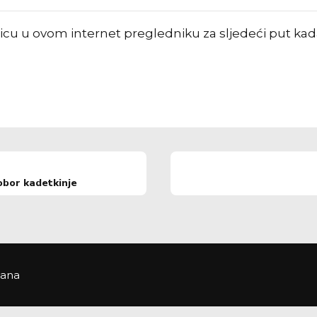
nicu u ovom internet pregledniku za sljedeći put k
obor kadetkinje
žana