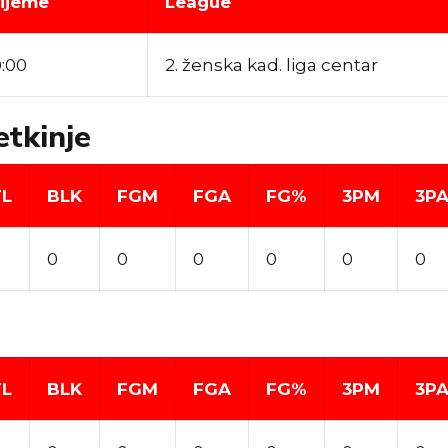
rijeme
League
:00
2. ženska kad. liga centar
etkinje
TL
BLK
FGM
FGA
FG%
3PM
3P
0
0
0
0
0
0
TL
BLK
FGM
FGA
FG%
3PM
3P