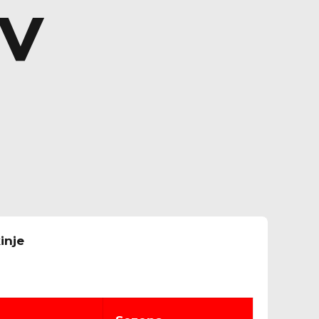
IV
inje