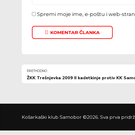
Spremi moje ime, e-poštu i web-stra
KOMENTAR ČLANKA
PRETHODNO
ŽKK Trešnjevka 2009 II kadetkinje protiv KK Sam
Košarkaški klub Samobor ©2026. Sva prva pridr