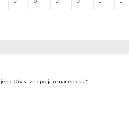
0
0
0
0
0
0
vljena. Obavezna polja označena su *