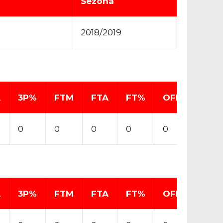
Sezona
2018/2019
A
3P%
FTM
FTA
FT%
OFF
DEF
0
0
0
0
0
0
A
3P%
FTM
FTA
FT%
OFF
DEF