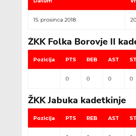
Datum
V
15. prosinca 2018.
20
ŽKK Folka Borovje II kad
Pozicija
PTS
REB
AST
S
0
0
0
0
ŽKK Jabuka kadetkinje
Pozicija
PTS
REB
AST
S