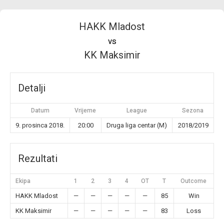
HAKK Mladost
vs
KK Maksimir
Detalji
Datum
Vrijeme
League
Sezona
9. prosinca 2018.
20:00
Druga liga centar (M)
2018/2019
Rezultati
Ekipa
1
2
3
4
OT
T
Outcome
HAKK Mladost
—
—
—
—
—
85
Win
KK Maksimir
—
—
—
—
—
83
Loss