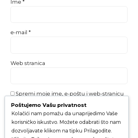
Ime *
e-mail *
Web stranica
Spremi moje ime, e-poštu i web-stranicu
u ovom internet pregledniku za sljedeći
Poštujemo Vašu privatnost
put kada budem komentirao.
Kolačići nam pomažu da unaprijedimo Vaše
korisničko iskustvo. Možete odabrati što nam
KOMENTAR ČLANKA
dozvoljavate klikom na tipku Prilagodite.