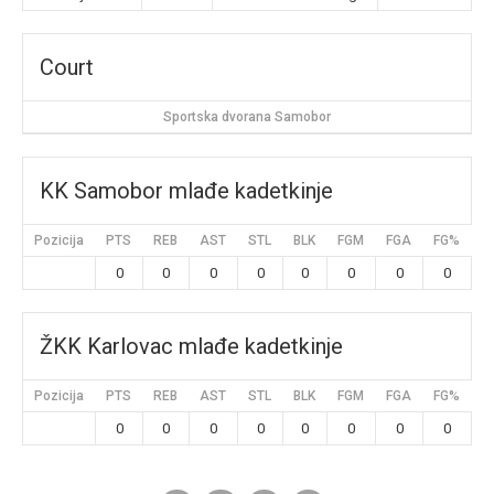
Court
Sportska dvorana Samobor
KK Samobor mlađe kadetkinje
Pozicija
PTS
REB
AST
STL
BLK
FGM
FGA
FG%
3
0
0
0
0
0
0
0
0
ŽKK Karlovac mlađe kadetkinje
Pozicija
PTS
REB
AST
STL
BLK
FGM
FGA
FG%
3
0
0
0
0
0
0
0
0