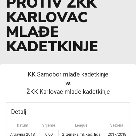
PROTIV ŽKK
KARLOVAC
MLAĐE
KADETKINJE
KK Samobor mlađe kadetkinje
vs
ŽKK Karlovac mlađe kadetkinje
Detalji
Datum
Vrijeme
League
Sezona
7. travnja 2018.
0:00
2. ženska ml. kad. liga
2017/2018