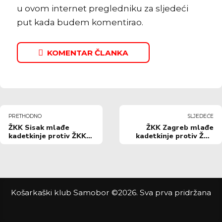
u ovom internet pregledniku za sljedeći
put kada budem komentirao.
KOMENTAR ČLANKA
PRETHODNO
SLJEDEĆE
ŽKK Sisak mlađe
ŽKK Zagreb mlađe
kadetkinje protiv ŽKK
kadetkinje protiv ŽKK
Vindi Varaždin mlađe
Istok mlađe kadetkinje
kadetkinje
Košarkaški klub Samobor ©2026. Sva prva pridržana