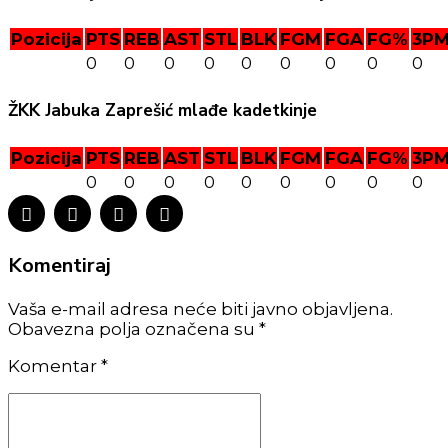
Pozicija
PTS
REB
AST
STL
BLK
FGM
FGA
FG%
3P
0
0
0
0
0
0
0
0
0
ŽKK Jabuka Zaprešić mlađe kadetkinje
Pozicija
PTS
REB
AST
STL
BLK
FGM
FGA
FG%
3P
0
0
0
0
0
0
0
0
0
Komentiraj
Vaša e-mail adresa neće biti javno objavljena.
Obavezna polja označena su *
Komentar
*