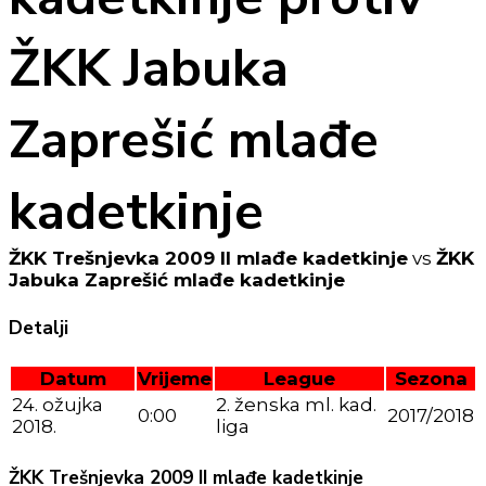
ŽKK Jabuka
Zaprešić mlađe
kadetkinje
ŽKK Trešnjevka 2009 II mlađe kadetkinje
vs
ŽKK
Jabuka Zaprešić mlađe kadetkinje
Detalji
Datum
Vrijeme
League
Sezona
24. ožujka
2. ženska ml. kad.
0:00
2017/2018
2018.
liga
ŽKK Trešnjevka 2009 II mlađe kadetkinje