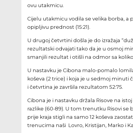
ovu utakmicu.
Cijelu utakmicu vodila se velika borba, a pr
opipljivu prednost (15:21).
U drugoj četvrtini došla je do izražaja “d
rezultatski odvajati tako da je u osmoj min
smanjili rezultat i otišli na odmor sa kolik
U nastavku je Cibona malo-pomalo lomila o
koševa (2 trice) i koja je u sedmoj minuti č
i četvrtina je završila rezultatom 52:75.
Cibona je i nastavku držala Risove na isto
razlike (60-89). U tom trenutku Risovi se
prije kraja stigli na samo 12 koševa zaostatk
trenucima naši Lovro, Kristijan, Marko i K