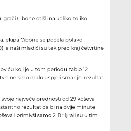
 igrači Cibone otišli na koliko-toliko
ova, ekipa Cibone se počela polako
), a naši mladići su tek pred kraj četvrtine
viću koji je u tom periodu zabio 12
 četvrtine smo malo uspjeli smanjiti rezultat
do svoje najveće prednosti od 29 koševa
nstantno rezultat da bi na dvije minute
ševa i primivši samo 2. Briljirali su u tim