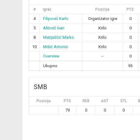
#
Igrač
Pozicija
PTS
4
Filipović Karlo
Organizator igre
0
5
Alilović Ivan
Krilo
0
8
Matijaščić Marko
Krilo
0
10
Mišić Antonio
Krilo
0
Overview
-
0
Ukupno
95
SMB
Pozicija
PTS
REB
AST
STL
79
0
0
0