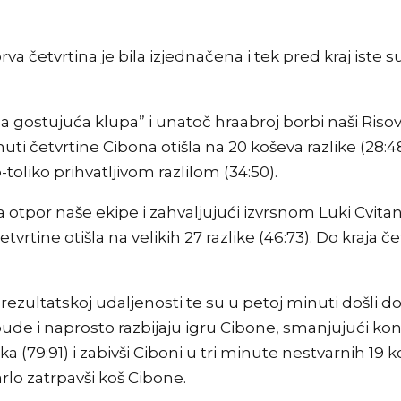
va četvrtina je bila izjednačena i tek pred kraj iste su
uža gostujuća klupa” i unatoč hraabroj borbi naši Ris
uti četvrtine Cibona otišla na 20 koševa razlike (28:48
o-toliko prihvatljivom razlilom (34:50).
tpor naše ekipe i zahvaljujući izvrsnom Luki Cvitano
etvrtine otišla na velikih 27 razlike (46:73). Do kraja
j rezultatskoj udaljenosti te su u petoj minuti došli 
 bude i naprosto razbijaju igru Cibone, smanjujući ko
a (79:91) i zabivši Ciboni u tri minute nestvarnih 19 ko
arlo zatrpavši koš Cibone.