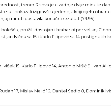
prednost, trener Risova je u zadnje dvije minute dao
to su i pokazali izigravši u jedenoj akciji cijelu obran
njoj minuti postavila konačni rezultat (79:95).
bolešću, pružili dostojan i hrabar otpor velikoj Ciboni,
istijan Iviček sa 15 i Karlo Filipović sa 14 postignutih 
n Iviček 15, Karlo Filipović 14, Antonio Mišić 9, Ivan Ali
Rudan 17, Mislav Majić 16, Danijel Sedlo 8, Dominik Ivi