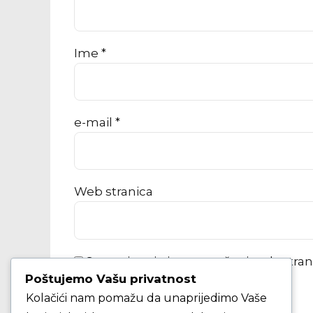
Ime *
e-mail *
Web stranica
Spremi moje ime, e-poštu i web-stra
Poštujemo Vašu privatnost
Kolačići nam pomažu da unaprijedimo Vaše
KOMENTAR ČLANKA