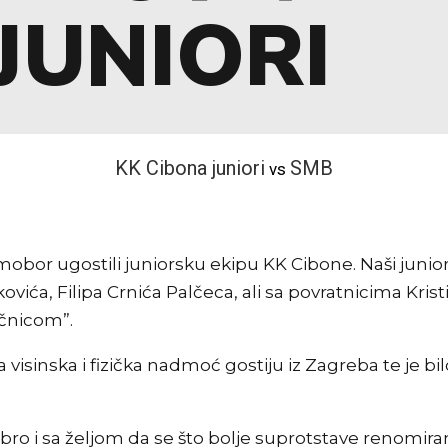
JUNIORI
KK Cibona juniori
SMB
vs
mobor ugostili juniorsku ekipu KK Cibone. Naši junior
kovića, Filipa Crnića Palčeca, ali sa povratnicima Kri
čnicom”.
a visinska i fizička nadmoć gostiju iz Zagreba te je bi
bro i sa željom da se što bolje suprotstave renomiran