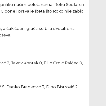
 priliku našim poletarcima, Roku Sedlaru i
u Cibone i prava je šteta što Roko nije zabio
 a čak četiri igrača su bila dvocifrena:
koševa.
lović 2, Jakov Kontak 0, Filip Crnić Palčec 0,
ć 5, Danko Branković 3, Dino Bistrović 2,