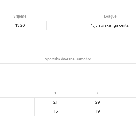
Vrijeme
League
13:20
1. juniorska liga centar
Sportska dvorana Samobor
1
2
21
29
15
19