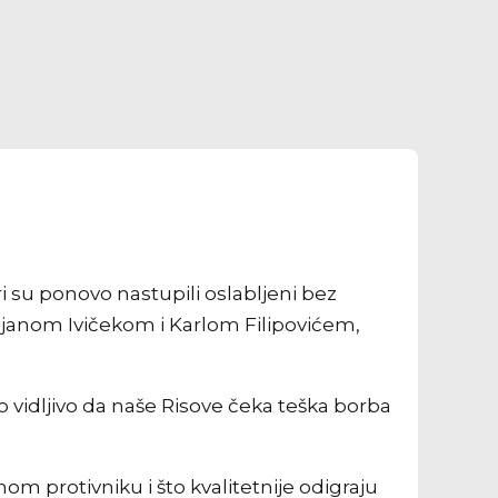
i su ponovo nastupili oslabljeni bez
stijanom Ivičekom i Karlom Filipovićem,
lo vidljivo da naše Risove čeka teška borba
om protivniku i što kvalitetnije odigraju