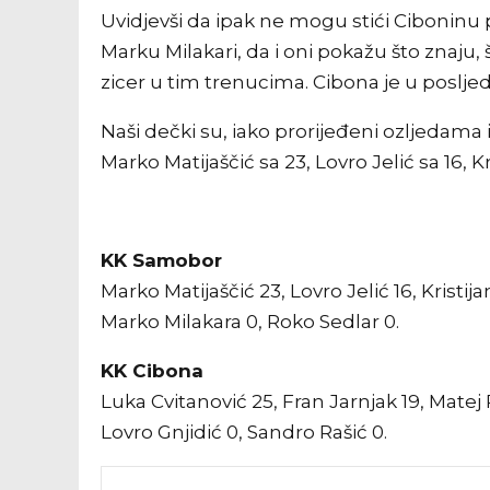
Uvidjevši da ipak ne mogu stići Ciboninu 
Marku Milakari, da i oni pokažu što znaju, š
zicer u tim trenucima. Cibona je u posljed
Naši dečki su, iako prorijeđeni ozljedama i 
Marko Matijaščić sa 23, Lovro Jelić sa 16, Kr
KK Samobor
Marko Matijaščić 23, Lovro Jelić 16, Kristija
Marko Milakara 0, Roko Sedlar 0.
KK Cibona
Luka Cvitanović 25, Fran Jarnjak 19, Matej 
Lovro Gnjidić 0, Sandro Rašić 0.