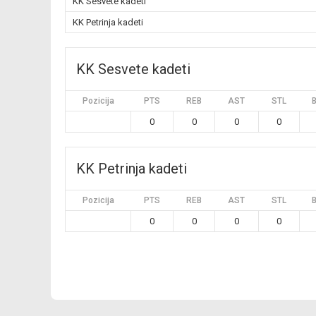
KK Sesvete kadeti
KK Petrinja kadeti
KK Sesvete kadeti
Pozicija
PTS
REB
AST
STL
0
0
0
0
KK Petrinja kadeti
Pozicija
PTS
REB
AST
STL
0
0
0
0