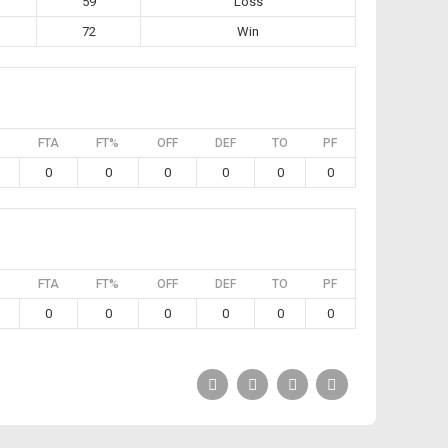
59
Loss
72
Win
FTA
FT%
OFF
DEF
TO
PF
0
0
0
0
0
0
FTA
FT%
OFF
DEF
TO
PF
0
0
0
0
0
0