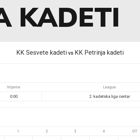
A KADETI
KK Sesvete kadeti
KK Petrinja kadeti
vs
Vrijeme
League
0:00
2. kadetska liga centar
1
2
3
4
OT