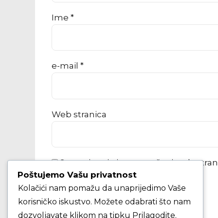
Ime *
e-mail *
Web stranica
Spremi moje ime, e-poštu i web-stra
Poštujemo Vašu privatnost
Kolačići nam pomažu da unaprijedimo Vaše
KOMENTAR ČLANKA
korisničko iskustvo. Možete odabrati što nam
dozvoljavate klikom na tipku Prilagodite.