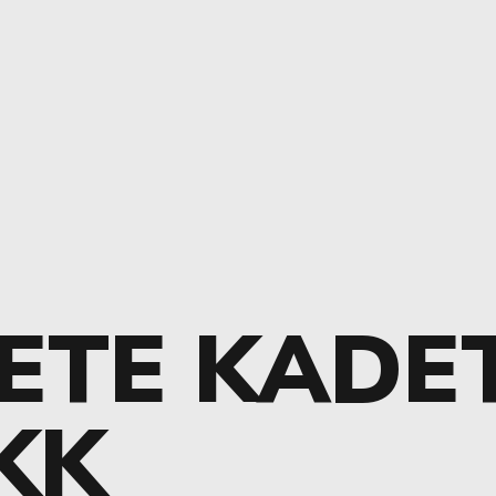
ETE KADET
KK