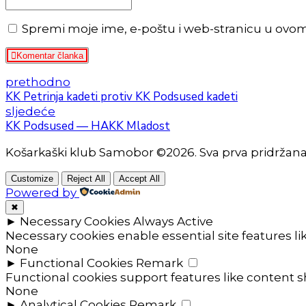
Spremi moje ime, e-poštu i web-stranicu u ovo
Komentar članka
prethodno
KK Petrinja kadeti protiv KK Podsused kadeti
sljedeće
KK Podsused — HAKK Mladost
Košarkaški klub Samobor ©2026. Sva prva pridržan
Customize
Reject All
Accept All
Powered by
✖
►
Necessary Cookies
Always Active
Necessary cookies enable essential site features l
None
►
Functional Cookies
Remark
Functional cookies support features like content sh
None
►
Analytical Cookies
Remark