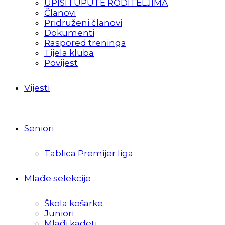
UPISI I UPUTE RODITELJIMA
Članovi
Pridruženi članovi
Dokumenti
Raspored treninga
Tijela kluba
Povijest
Vijesti
Seniori
Tablica Premijer liga
Mlađe selekcije
Škola košarke
Juniori
Mlađi kadeti