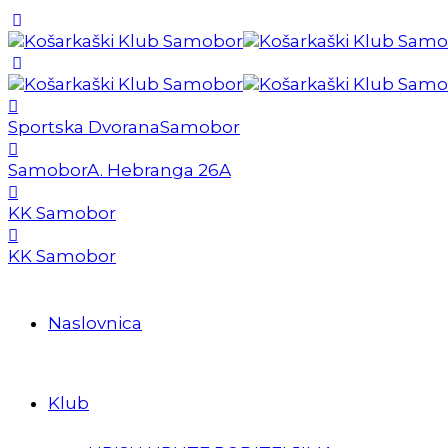
Sportska Dvorana
Samobor
Samobor
A. Hebranga 26A
KK Samobor
KK Samobor
Naslovnica
Klub