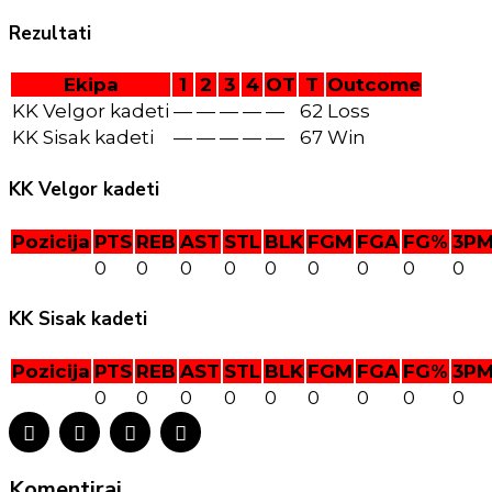
Rezultati
Ekipa
1
2
3
4
OT
T
Outcome
KK Velgor kadeti
—
—
—
—
—
62
Loss
KK Sisak kadeti
—
—
—
—
—
67
Win
KK Velgor kadeti
Pozicija
PTS
REB
AST
STL
BLK
FGM
FGA
FG%
3P
0
0
0
0
0
0
0
0
0
KK Sisak kadeti
Pozicija
PTS
REB
AST
STL
BLK
FGM
FGA
FG%
3P
0
0
0
0
0
0
0
0
0
Komentiraj