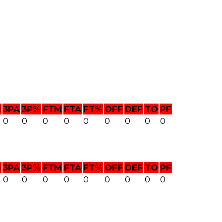
M
3PA
3P%
FTM
FTA
FT%
OFF
DEF
TO
PF
0
0
0
0
0
0
0
0
0
M
3PA
3P%
FTM
FTA
FT%
OFF
DEF
TO
PF
0
0
0
0
0
0
0
0
0