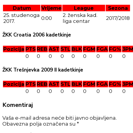
Datum
Vrijeme
League
Sezona
25. studenoga
2. ženska kad.
0:00
2017/2018
2017.
liga centar
ŽKK Croatia 2006 kadetkinje
Pozicija
PTS
REB
AST
STL
BLK
FGM
FGA
FG%
3P
0
0
0
0
0
0
0
0
0
ŽKK Trešnjevka 2009 II kadetkinje
Pozicija
PTS
REB
AST
STL
BLK
FGM
FGA
FG%
3P
0
0
0
0
0
0
0
0
0
Komentiraj
Vaša e-mail adresa neće biti javno objavljena.
Obavezna polja označena su *