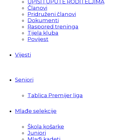
UPISI I UPUTE RODITELJIMA
Članovi
Pridruženi članovi
Dokumenti
Raspored treninga
Tijela kluba
Povijest
Vijesti
Seniori
Tablica Premijer liga
Mlađe selekcije
Škola košarke
Juniori
Mlađi kadeti