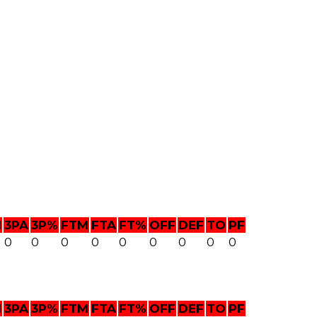
M
3PA
3P%
FTM
FTA
FT%
OFF
DEF
TO
PF
0
0
0
0
0
0
0
0
0
M
3PA
3P%
FTM
FTA
FT%
OFF
DEF
TO
PF