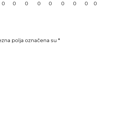
0
0
0
0
0
0
0
0
0
ezna polja označena su *