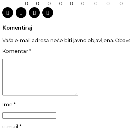
0
0
0
0
0
0
0
0
0
Komentiraj
Vaša e-mail adresa neće biti javno objavljena. Obav
Komentar
*
Ime *
e-mail *