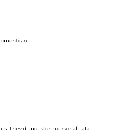
komentirao.
ts. They do not store personal data.