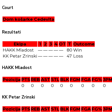
Court
Dom košarke Cedevita
Rezultati
Ekipa
1
2
3
4
OT
T
Outcome
HAKK Mladost
—
—
—
—
—
80
Win
KK Petar Zrinski
—
—
—
—
—
47
Loss
HAKK Mladost
Pozicija
PTS
REB
AST
STL
BLK
FGM
FGA
FG%
3P
0
0
0
0
0
0
0
0
0
KK Petar Zrinski
Pozicija
PTS
REB
AST
STL
BLK
FGM
FGA
FG%
3P