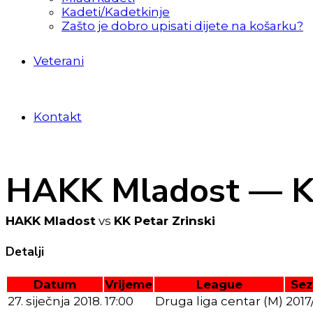
Kadeti/Kadetkinje
Zašto je dobro upisati dijete na košarku?
Veterani
Kontakt
HAKK Mladost — KK
HAKK Mladost
vs
KK Petar Zrinski
Detalji
Datum
Vrijeme
League
Se
27. siječnja 2018.
17:00
Druga liga centar (M)
2017