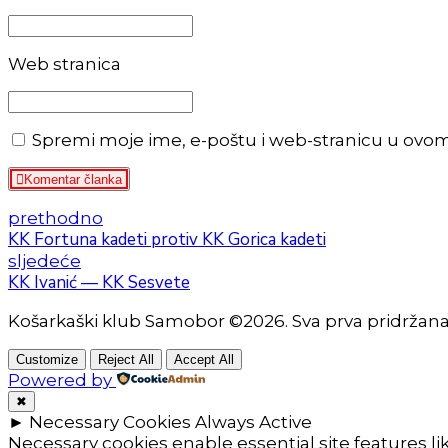
Web stranica
Spremi moje ime, e-poštu i web-stranicu u ovo
Komentar članka
prethodno
KK Fortuna kadeti protiv KK Gorica kadeti
sljedeće
KK Ivanić — KK Sesvete
Košarkaški klub Samobor ©2026. Sva prva pridržan
Customize
Reject All
Accept All
Powered by
✖
►
Necessary Cookies
Always Active
Necessary cookies enable essential site features l