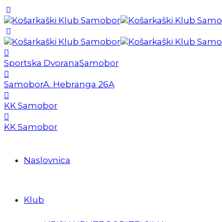
Sportska Dvorana
Samobor
Samobor
A. Hebranga 26A
KK Samobor
KK Samobor
Naslovnica
Klub