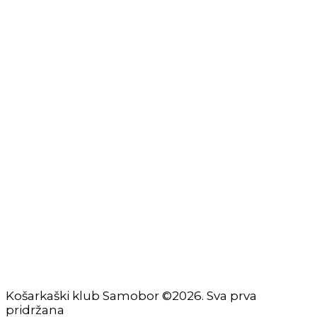
Izjava o privatnosti
Izjava o ograničenju odgovornosti
Uvjeti korištenja
Zaštita osobnih podataka
Impressum
KORISNIČKE STRANICE
Škola košarke
Zašto je dobro upisati dijete na košarku?
Pravila i igralište
Rječnik košarkaških pojmova
Seniori
Košarkaški klub Samobor ©2026. Sva prva
pridržana