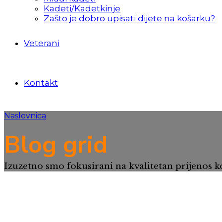
Kadeti/Kadetkinje
Zašto je dobro upisati dijete na košarku?
Veterani
Kontakt
Naslovnica
Blog grid
Izuzetno smo fokusirani na kvalitetan prijenos koš