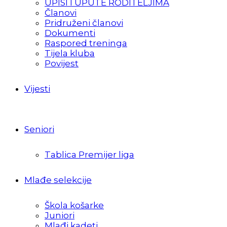
UPISI I UPUTE RODITELJIMA
Članovi
Pridruženi članovi
Dokumenti
Raspored treninga
Tijela kluba
Povijest
Vijesti
Seniori
Tablica Premijer liga
Mlađe selekcije
Škola košarke
Juniori
Mlađi kadeti