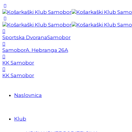
Sportska Dvorana
Samobor
Samobor
A. Hebranga 26A
KK Samobor
KK Samobor
Naslovnica
Klub