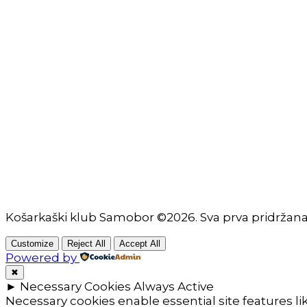
KK
Samobor
Adresa: HR-Samobor
Andrije Hebranga 26A
E-mail: klub@kksamobor.hr
Košarkaški klub Samobor ©2026. Sva prva pridržan
Customize
Reject All
Accept All
Powered by
✖
►
Necessary Cookies
Always Active
Necessary cookies enable essential site features l