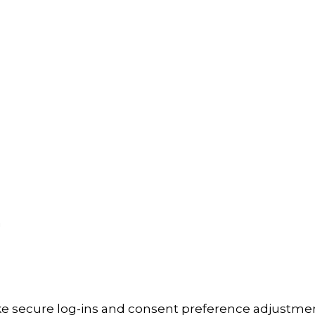
Izjava o privatnosti
Izjava o ograničenju odgovornosti
Uvjeti korištenja
Zaštita osobnih podataka
Impressum
a
ike secure log-ins and consent preference adjustmen