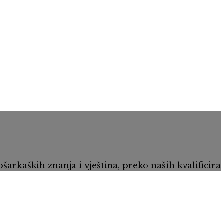
arkaških znanja i vještina, preko naših kvalificira