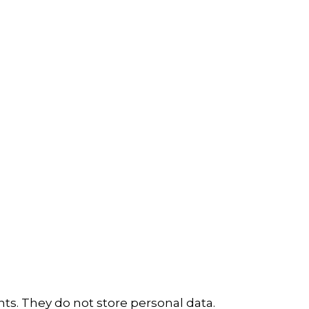
Škola košarke
Zašto je dobro upisati dijete na
košarku?
Pravila i igralište
Rječnik košarkaških pojmova
Seniori
ts. They do not store personal data.