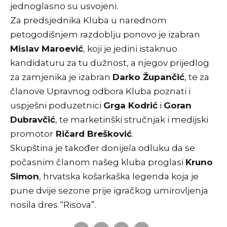
jednoglasno su usvojeni.
Za predsjednika Kluba u narednom
petogodišnjem razdoblju ponovo je izabran
Mislav Maroević
, koji je jedini istaknuo
kandidaturu za tu dužnost, a njegov prijedlog
za zamjenika je izabran
Darko Župančić
, te za
članove Upravnog odbora Kluba poznati i
uspješni poduzetnici
Grga Kodrić
i
Goran
Dubravčić
, te marketinški stručnjak i medijski
promotor
Ričard Brešković
.
Skupština je također donijela odluku da se
počasnim članom našeg kluba proglasi
Kruno
Simon
, hrvatska košarkaška legenda koja je
pune dvije sezone prije igračkog umirovljenja
nosila dres “Risova”.