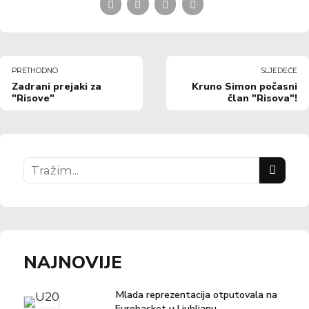
PRETHODNO
SLJEDEĆE
Zadrani prejaki za
Kruno Simon počasni
"Risove"
član "Risova"!
NAJNOVIJE
Mlada reprezentacija otputovala na
Eurobasket u Ljubljanu