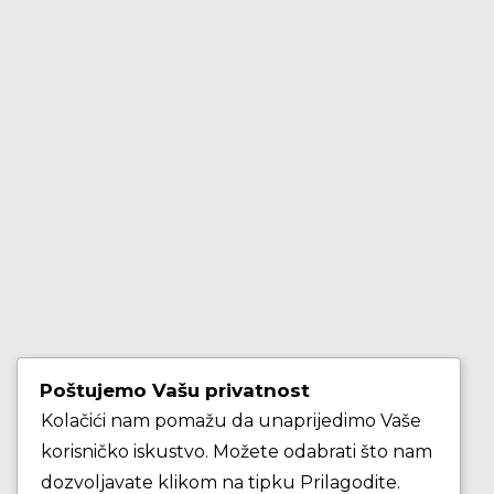
Izjava o privatnosti
Izjava o ograničenju odgovornosti
Uvjeti korištenja
Zaštita osobnih podataka
Impressum
KORISNIČKE STRANICE
Poštujemo Vašu privatnost
Kolačići nam pomažu da unaprijedimo Vaše
Škola košarke
korisničko iskustvo. Možete odabrati što nam
dozvoljavate klikom na tipku Prilagodite.
Zašto je dobro upisati dijete na košarku?