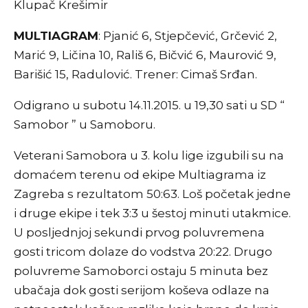
Klupač Krešimir
MULTIAGRAM
: Pjanić 6, Stjepčević, Grčević 2,
Marić 9, Ličina 10, Rališ 6, Bičvić 6, Maurović 9,
Barišić 15, Radulović. Trener: Cimaš Srđan.
Odigrano u subotu 14.11.2015. u 19,30 sati u SD “
Samobor ” u Samoboru.
Veterani Samobora u 3. kolu lige izgubili su na
domaćem terenu od ekipe Multiagrama iz
Zagreba s rezultatom 50:63. Loš početak jedne
i druge ekipe i tek 3:3 u šestoj minuti utakmice.
U posljednjoj sekundi prvog poluvremena
gosti tricom dolaze do vodstva 20:22. Drugo
poluvreme Samoborci ostaju 5 minuta bez
ubačaja dok gosti serijom koševa odlaze na