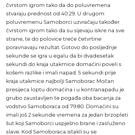
čvrstom igrom tako da do poluvremena
stvaraju prednost od 40:29. U drugom
poluvremenu Samoborci uzvračaju također
čvrstom igrom tako da su sijevaju iskre na sve
strane, te do polovice treće četvrtine
poravnavaju rezultat. Gotovo do posljednje
sekunde se igra u egalu da bi dvadesetak
sekundi do kraja utakmice domaćini poveli s
košem razlike i imali napad. 5 sekundi prije
kraja utakmice najbolji Samoborac Močan
presijeca loptu domaćina i u kontranapadu je
grubo zaustavljen te pogađa oba bacanja za
vodstvo Samoboraca od 79:80. Domaćini su
imali još 2 sekunde vremena za jedan brzopleti
šut koji Samoborci uspješno brane i zasluženo
slave. Kod Samoboraca istakli su se