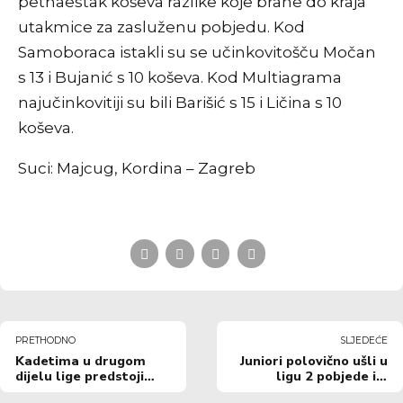
petnaestak koševa razlike koje brane do kraja
utakmice za zasluženu pobjedu. Kod
Samoboraca istakli su se učinkovitošču Močan
s 13 i Bujanić s 10 koševa. Kod Multiagrama
najučinkovitiji su bili Barišić s 15 i Ličina s 10
koševa.
Suci: Majcug, Kordina – Zagreb
PRETHODNO
SLJEDEĆE
Kadetima u drugom
Juniori polovično ušli u
dijelu lige predstoji
ligu 2 pobjede i 2
teška borba za
poraza