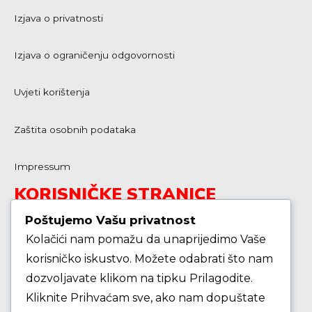
Izjava o privatnosti
Izjava o ograničenju odgovornosti
Uvjeti korištenja
Zaštita osobnih podataka
Impressum
KORISNIČKE STRANICE
Poštujemo Vašu privatnost
Kolačići nam pomažu da unaprijedimo Vaše
Škola košarke
korisničko iskustvo. Možete odabrati što nam
dozvoljavate klikom na tipku Prilagodite.
Zašto je dobro upisati dijete na košarku?
Kliknite Prihvaćam sve, ako nam dopuštate