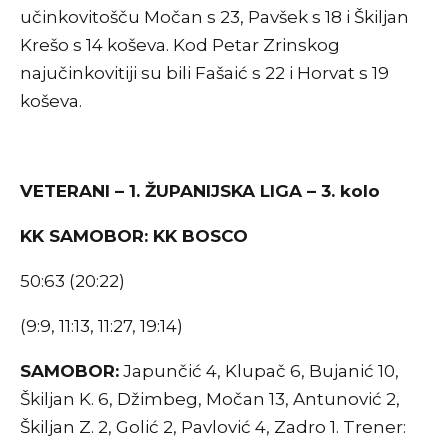
učinkovitošču Močan s 23, Pavšek s 18 i Škiljan
Krešo s 14 koševa. Kod Petar Zrinskog
najučinkovitiji su bili Fašaić s 22 i Horvat s 19
koševa.
VETERANI – 1. ŽUPANIJSKA LIGA – 3. kolo
KK SAMOBOR: KK BOSCO
50:63 (20:22)
(9:9, 11:13, 11:27, 19:14)
SAMOBOR:
Japunčić 4, Klupač 6, Bujanić 10,
Škiljan K. 6, Džimbeg, Močan 13, Antunović 2,
Škiljan Z. 2, Golić 2, Pavlović 4, Zadro 1. Trener: