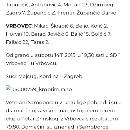
Japunčić, Antunović 4, Močan 23, Džimbeg,
Zadro 7, Župančić Z. Trener: Župančić Darko.
VRBOVEC
: Mikac, Škrapić 6, Beljo, Kolić 2,
Horvat 19, Barać, Jovičić 6, Balić 15, Bolčić 7,
Fašaić 22, Taras 2.
Odigrano u subotu 14.11.2015. u 19,30 sati u SD “
Vrbovec ” u Vrbovcu.
Suci: Majcug, Kordina – Zagreb.
Veterani Samobora u 2. kolu lige pobijedili su u
dramatičnoj završnici na gostujućem terenu
ekipu Petar Zrinskog iz Vrbovca s rezultatom
79:80. Domaćini su iznenadili Samoborce