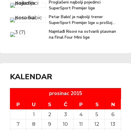
Proglašeni najbolji pojedinci
SuperSport Premijer lige
Petar Babić je najbolji trener
SuperSport Premijer lige u prošloj
sezoni!
Najmlađi Risovi na ostvarili plasman
na Final Four Mini lige
KALENDAR
prosinac 2015
P
U
S
Č
P
S
N
1
2
3
4
5
6
7
8
9
10
11
12
13