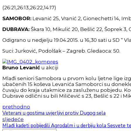
(26:21,26:13,26:22,14:17)
SAMOBOR:
Levanić 25, Vranić 2, Gionechetti 14, Imb
DUBRAVA:
Škara 10, Mikulić 20, Bešlić 22, Šoprek 3, G
Odigrano u nedjelju 19.04.2015. u 16,30 sati u SD “ V
Suci: Jurković, Podolšak – Zagreb. Gledaoca: 50.
Bruno Levanić
u akciji
Mlađi seniori Samobora u prvom kolu ljetne lige iz
ubačenih 15 koševa Levanića Samoborci su donekle
čuvaju do kraja utakmice za zasluženu pobjedu. Kod 
Dubrave odlični su bili Miličević s 23, Bešlić s 22 i Mi
prethodno
Veterani u gostima uvjerljivi protiv Dugog sela
sljedeće
Mlađi kadeti pobijedili Agrodalm i u derbiju kola Sesvete t