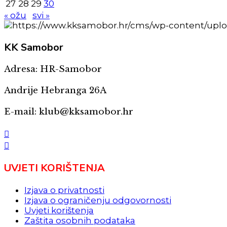
27
28
29
30
« ožu
svi »
KK
Samobor
Adresa: HR-Samobor
Andrije Hebranga 26A
E-mail: klub@kksamobor.hr
UVJETI KORIŠTENJA
Izjava o privatnosti
Izjava o ograničenju odgovornosti
Uvjeti korištenja
Zaštita osobnih podataka