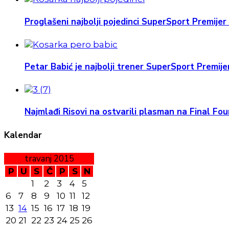
Proglašeni najbolji pojedinci SuperSport Premijer 
Petar Babić je najbolji trener SuperSport Premijer
Najmlađi Risovi na ostvarili plasman na Final Four
Kalendar
travanj 2015
P
U
S
Č
P
S
N
1
2
3
4
5
6
7
8
9
10
11
12
13
14
15
16
17
18
19
20
21
22
23
24
25
26