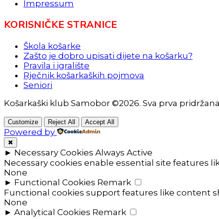
Impressum
KORISNIČKE STRANICE
Škola košarke
Zašto je dobro upisati dijete na košarku?
Pravila i igralište
Rječnik košarkaških pojmova
Seniori
Košarkaški klub Samobor ©2026. Sva prva pridržan
Customize
Reject All
Accept All
Powered by
✖
►
Necessary Cookies
Always Active
Necessary cookies enable essential site features l
None
►
Functional Cookies
Remark
Functional cookies support features like content sh
None
►
Analytical Cookies
Remark