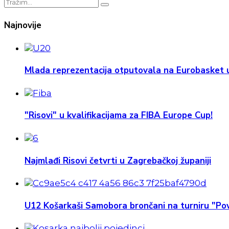
Najnovije
Mlada reprezentacija otputovala na Eurobasket u
"Risovi" u kvalifikacijama za FIBA Europe Cup!
Najmlađi Risovi četvrti u Zagrebačkoj županiji
U12 Košarkaši Samobora brončani na turniru "Pov