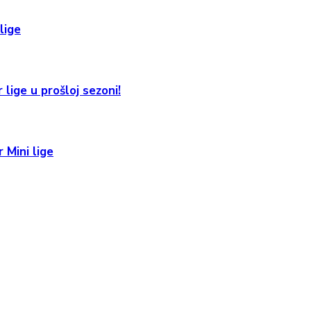
lige
 lige u prošloj sezoni!
 Mini lige