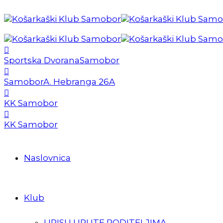
Sportska Dvorana
Samobor
Samobor
A. Hebranga 26A
KK Samobor
KK Samobor
Naslovnica
Klub
UPISI I UPUTE RODITELJIMA