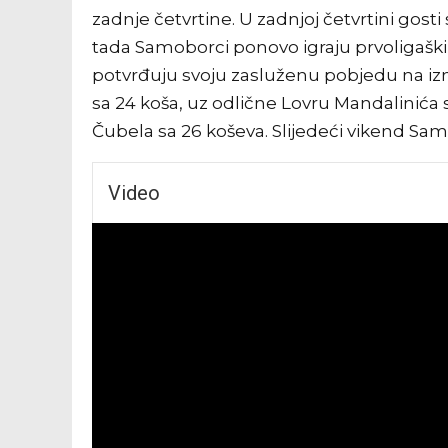
zadnje četvrtine. U zadnjoj četvrtini go
tada Samoborci ponovo igraju prvoligaški,
potvrđuju svoju zasluženu pobjedu na izne
sa 24 koša, uz odlične Lovru Mandalinića s 1
Čubela sa 26 koševa. Slijedeći vikend Sa
Video