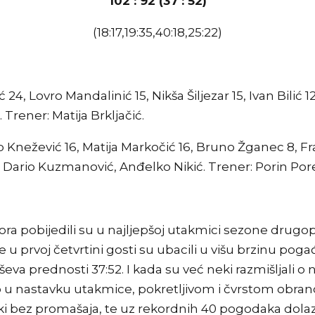
102 : 92 (37 : 52)
(18:17,19:35,40:18,25:22)
24, Lovro Mandalinić 15, Nikša Šiljezar 15, Ivan Bilić 1
Trener: Matija Brkljačić.
lip Knežević 16, Matija Markočić 16, Bruno Žganec 8, 
 Dario Kuzmanović, Anđelko Nikić. Trener: Porin Por
ora pobijedili su u najljepšoj utakmici sezone drugo
u prvoj četvrtini gosti su ubacili u višu brzinu poga
oševa prednosti 37:52. I kada su već neki razmišljali
o u nastavku utakmice, pokretljivom i čvrstom obrano
ktički bez promašaja, te uz rekordnih 40 pogodaka do