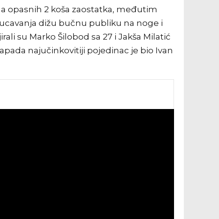
 na opasnih 2 koša zaostatka, međutim
akucavanja dižu bučnu publiku na noge i
ali su Marko Šilobod sa 27 i Jakša Milatić
 Zapada najučinkovitiji pojedinac je bio Ivan