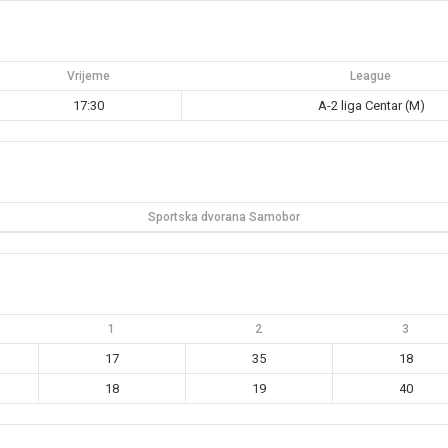
Vrijeme
League
17:30
A-2 liga Centar (M)
Sportska dvorana Samobor
1
2
3
17
35
18
18
19
40