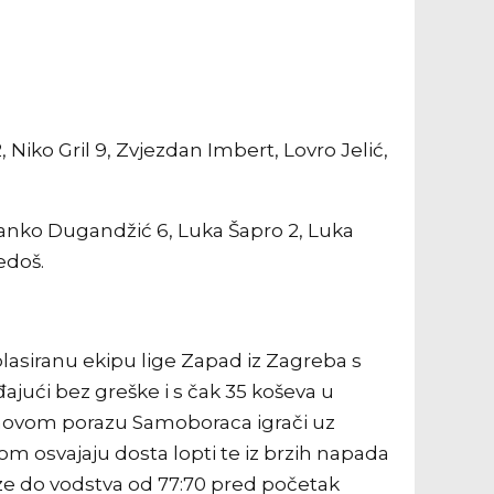
2, Niko Gril 9, Zvjezdan Imbert, Lovro Jelić,
Franko Dugandžić 6, Luka Šapro 2, Luka
edoš.
plasiranu ekipu lige Zapad iz Zagreba s
đajući bez greške i s čak 35 koševa u
 o novom porazu Samoboraca igrači uz
m osvajaju dosta lopti te iz brzih napada
laze do vodstva od 77:70 pred početak