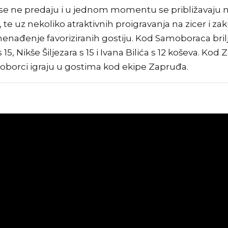
sti se ne predaju i u jednom momentu se približavaju
 te uz nekoliko atraktivnih proigravanja na zicer i z
nađenje favoriziranih gostiju. Kod Samoboraca briljir
5, Nikše Šiljezara s 15 i Ivana Bilića s 12 koševa. Kod
moborci igraju u gostima kod ekipe Zapruđa.