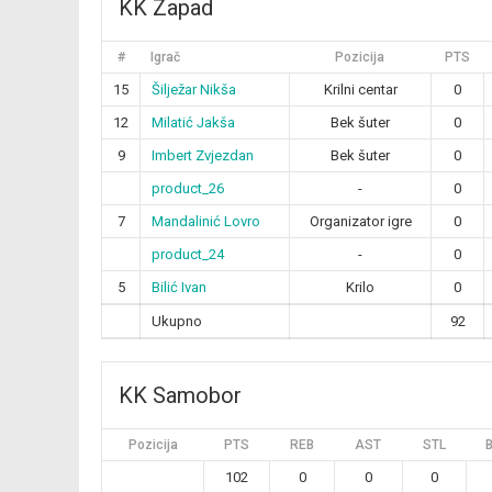
KK Zapad
#
Igrač
Pozicija
PTS
15
Šilježar Nikša
Krilni centar
0
12
Milatić Jakša
Bek šuter
0
9
Imbert Zvjezdan
Bek šuter
0
product_26
-
0
7
Mandalinić Lovro
Organizator igre
0
product_24
-
0
5
Bilić Ivan
Krilo
0
Ukupno
92
KK Samobor
Pozicija
PTS
REB
AST
STL
102
0
0
0