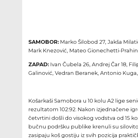
SAMOBOR:
Marko Šilobod 27, Jakša Milatić 
Mark Knezović, Mateo Gionechetti-Prahin. 
ZAPAD:
Ivan Čubela 26, Andrej Čar 18, Fi
Galinović, Vedran Beranek, Antonio Kuga,
Košarkaši Samobora u 10 kolu A2 lige seni
rezultatom 102:92. Nakon izjednačene igre 
četvrtini došli do visokog vodstva od 15 k
bučnu podršku publike krenuli su silovit
zasipaju koš gostiju iz svih pozicija pra