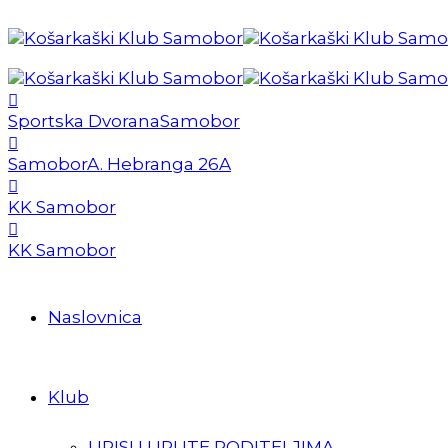
Sportska Dvorana
Samobor
Samobor
A. Hebranga 26A
KK Samobor
KK Samobor
Naslovnica
Klub
UPISI I UPUTE RODITELJIMA