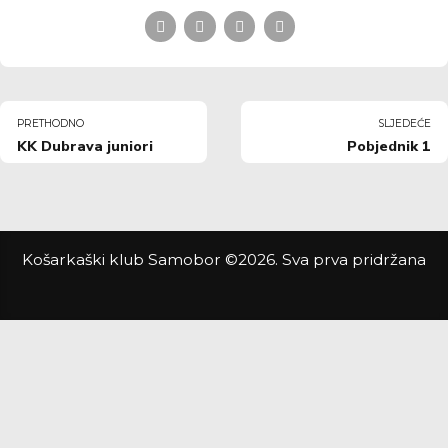
PRETHODNO
SLJEDEĆE
KK Dubrava juniori
Pobjednik 1
Košarkaški klub Samobor ©2026. Sva prva pridržana