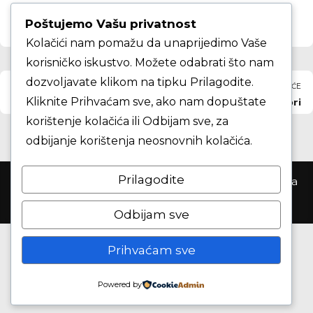
Poštujemo Vašu privatnost
Kolačići nam pomažu da unaprijedimo Vaše
korisničko iskustvo. Možete odabrati što nam
dozvoljavate klikom na tipku Prilagodite.
PRETHODNO
SLJEDEĆE
Kliknite Prihvaćam sve, ako nam dopuštate
KK Brežice
Zapruđe II juniori
korištenje kolačića ili Odbijam sve, za
odbijanje korištenja neosnovnih kolačića.
Prilagodite
Košarkaški klub Samobor ©2026. Sva prva pridržana
Odbijam sve
Prihvaćam sve
Powered by