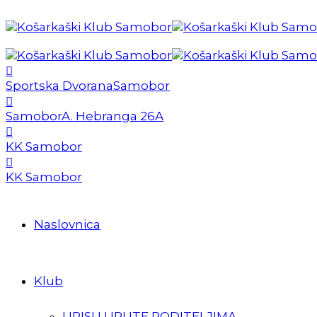
Sportska Dvorana
Samobor
Samobor
A. Hebranga 26A
KK Samobor
KK Samobor
Naslovnica
Klub
UPISI I UPUTE RODITELJIMA