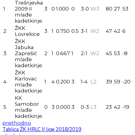
Trešnjevka
1
2009 II
3
0
1.000
0
3-0
W3
80
27
53
mlađe
kadetkinje
ŽKK
2
3
1
0.750
0.5
3-1
W2
47
42
6
Lovrekice
ŽKK
Jabuka
3
Zaprešić
2
1
0.667
1
2-1
W2
45
53
-8
mlađe
kadetkinje
ŽKK
Karlovac
4
1
4
0.200
3
1-4
L2
39
59
-20
mlađe
kadetkinje
KK
Samobor
5
0
3
0.000
3
0-3
L3
23
42
-19
mlađe
kadetkinje
prethodno
Tablica ŽK HRLC II lige 2018/2019