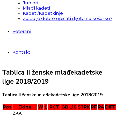
Juniori
Mlađi kadeti
Kadeti/Kadetkinje
Zašto je dobro upisati dijete na košarku?
Veterani
Kontakt
Tablica II ženske mlađekadetske
lige 2018/2019
Tablica II ženske mlađekadetske lige 2018/2019
Pos
Ekipa
W
L
PCT
GB
L10
STRK
PF
PA
DIFF
ŽKK