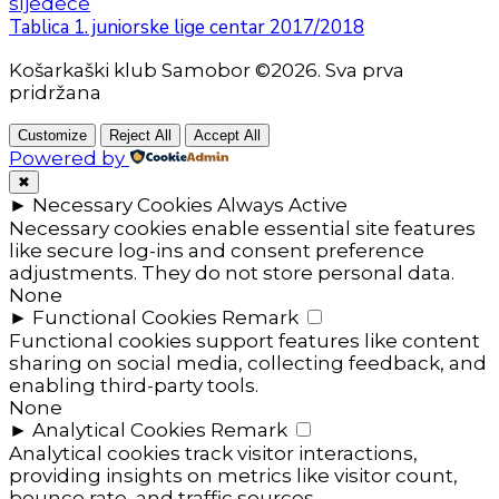
sljedeće
Tablica 1. juniorske lige centar 2017/2018
Košarkaški klub Samobor ©2026. Sva prva
pridržana
Customize
Reject All
Accept All
Powered by
✖
►
Necessary Cookies
Always Active
Necessary cookies enable essential site features
like secure log-ins and consent preference
adjustments. They do not store personal data.
None
►
Functional Cookies
Remark
Functional cookies support features like content
sharing on social media, collecting feedback, and
enabling third-party tools.
None
►
Analytical Cookies
Remark
Analytical cookies track visitor interactions,
providing insights on metrics like visitor count,
bounce rate, and traffic sources.