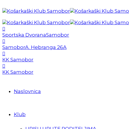
Sportska Dvorana
Samobor
Samobor
A. Hebranga 26A
KK Samobor
KK Samobor
Naslovnica
Klub
UPISI I UPUTE RODITELJIMA