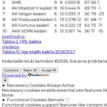
5
SMB
9
9
0.500
8
67
66
1
6
KK Mladost II kadeti
8
10
0.444
9
69
70
-1
7
KK Velgor kadeti
6
12
0.333
11
56
79
-23
8
KK Podsused kadeti
5
13
0.278
12
61
68
-7
9
KK Fortuna kadeti
4
14
0.222
13
62
73
-11
10
AKK VERN kadeti
3
15
0.167
14
56
71
-15
prethodno
Tablica 2. HRL kadeta
sljedeće
Tablica IV. liga mlađih kadeta 2016/2017
Košarkaški klub Samobor ©2026. Sva prva pridržan
Customize
Reject All
Accept All
Powered by
✖
►
Necessary Cookies
Always Active
Necessary cookies enable essential site features l
None
►
Functional Cookies
Remark
Functional cookies support features like content sh