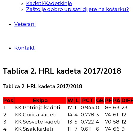
Kadeti/Kadetkinje
Zašto je dobro upisati dijete na košarku?
Veterani
Kontakt
Tablica 2. HRL kadeta 2017/2018
Tablica 2. HRL kadeta 2017/2018
Pos
Ekipa
W
L
PCT
GB
PF
PA
DIF
1
KK Petrinja kadeti
17
1
0.944
0
86
63
23
2
KK Gorica kadeti
14
4
0.778
3
74
61
12
3
KK Sesvete kadeti
13
5
0.722
4
70
58
12
4
KK Sisak kadeti
11
7
0.611
6
74
66
9