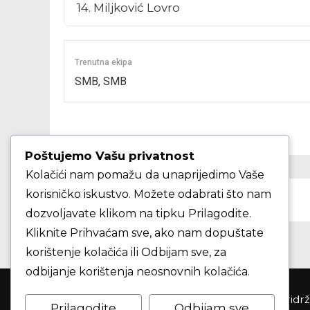
Trenutna ekipa
SMB, SMB
Poštujemo Vašu privatnost
Kolačići nam pomažu da unaprijedimo Vaše
korisničko iskustvo. Možete odabrati što nam
PRETHODNO
Matijaščić Marko
dozvoljavate klikom na tipku Prilagodite.
Kliknite Prihvaćam sve, ako nam dopuštate
korištenje kolačića ili Odbijam sve, za
odbijanje korištenja neosnovnih kolačića.
Košarkaški klub Samobor ©2026. Sva prva pridr
Prilagodite
Odbijam sve