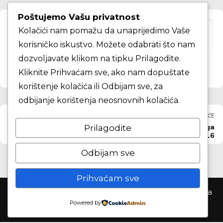
Poštujemo Vašu privatnost
Kolačići nam pomažu da unaprijedimo Vaše
KK Samobor škola košarke
korisničko iskustvo. Možete odabrati što nam
dozvoljavate klikom na tipku Prilagodite.
Kliknite Prihvaćam sve, ako nam dopuštate
korištenje kolačića ili Odbijam sve, za
odbijanje korištenja neosnovnih kolačića.
PRETHODNO
SLJEDEĆE
KK Samobor A2 liga
KK Samobor A2 liga
Prilagodite
centar 2016/2017
centar 2015/2016
galerija
Odbijam sve
Prihvaćam sve
Košarkaški klub Samobor ©2026. Sva prva pridržana
Powered by