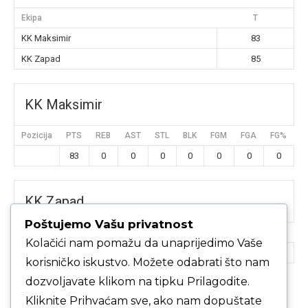
Ekipa
T
KK Maksimir
83
KK Zapad
85
KK Maksimir
Pozicija
PTS
REB
AST
STL
BLK
FGM
FGA
FG%
3
83
0
0
0
0
0
0
0
KK Zapad
Poštujemo Vašu privatnost
Pozicija
PTS
REB
AST
STL
BLK
FGM
FGA
FG%
3
Kolačići nam pomažu da unaprijedimo Vaše
85
0
0
0
0
0
0
0
korisničko iskustvo. Možete odabrati što nam
dozvoljavate klikom na tipku Prilagodite.
Kliknite Prihvaćam sve, ako nam dopuštate