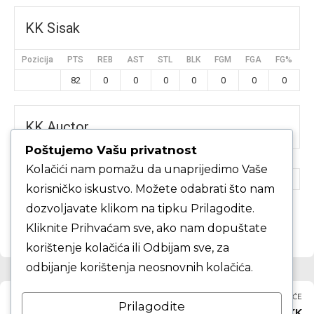
KK Sisak
Pozicija
PTS
REB
AST
STL
BLK
FGM
FGA
FG%
3
82
0
0
0
0
0
0
0
KK Auctor
Poštujemo Vašu privatnost
Pozicija
PTS
REB
AST
STL
BLK
FGM
FGA
FG%
3
Kolačići nam pomažu da unaprijedimo Vaše
58
0
0
0
0
0
0
0
korisničko iskustvo. Možete odabrati što nam
dozvoljavate klikom na tipku Prilagodite.
Kliknite Prihvaćam sve, ako nam dopuštate
korištenje kolačića ili Odbijam sve, za
odbijanje korištenja neosnovnih kolačića.
PRETHODNO
SLJEDEĆE
Prilagodite
KK Zapad protiv KK
KK Zapad protiv KK