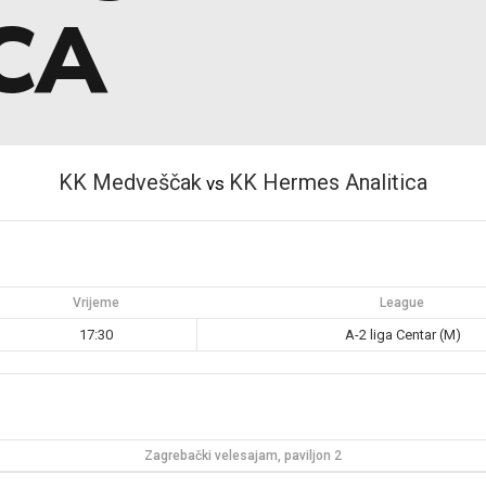
CA
KK Medveščak
KK Hermes Analitica
vs
Vrijeme
League
17:30
A-2 liga Centar (M)
Zagrebački velesajam, paviljon 2