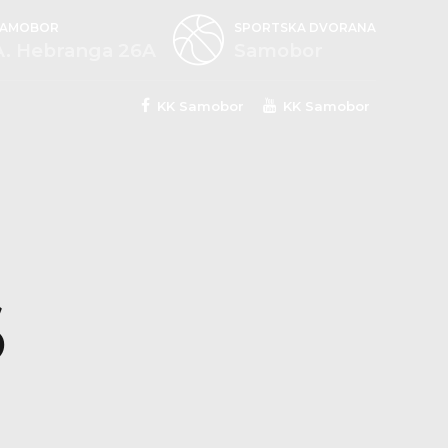
SAMOBOR
SPORTSKA DVORANA
A. Hebranga 26A
Samobor
KK Samobor
KK Samobor
S