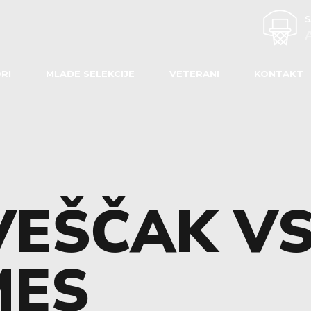
RI
MLAĐE SELEKCIJE
VETERANI
KONTAKT
VEŠČAK V
MES