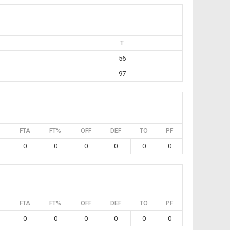
T
56
97
FTA
FT%
OFF
DEF
TO
PF
0
0
0
0
0
0
FTA
FT%
OFF
DEF
TO
PF
0
0
0
0
0
0