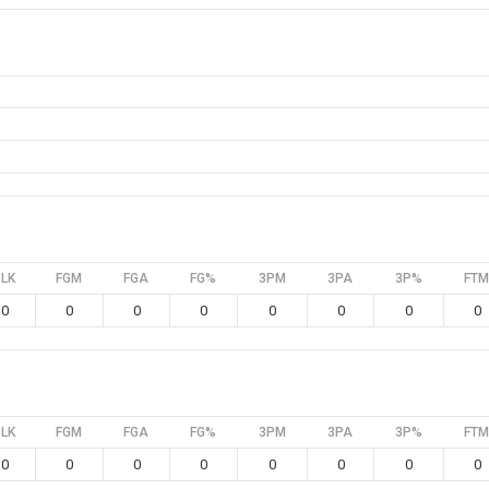
BLK
FGM
FGA
FG%
3PM
3PA
3P%
FTM
0
0
0
0
0
0
0
0
BLK
FGM
FGA
FG%
3PM
3PA
3P%
FTM
0
0
0
0
0
0
0
0