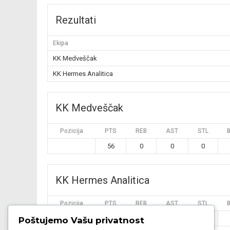
Rezultati
Ekipa
KK Medveščak
KK Hermes Analitica
KK Medveščak
Pozicija
PTS
REB
AST
STL
56
0
0
0
KK Hermes Analitica
Pozicija
PTS
REB
AST
STL
97
0
0
0
Poštujemo Vašu privatnost