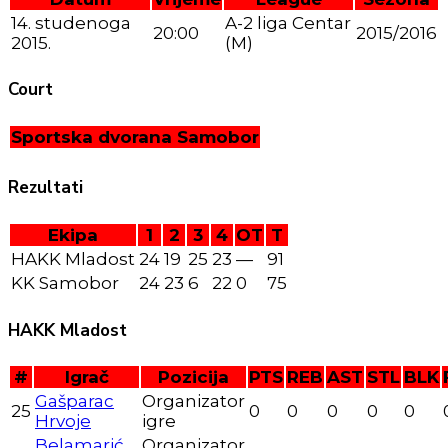
14. studenoga
A-2 liga Centar
20:00
2015/2016
2015.
(M)
Court
Sportska dvorana Samobor
Rezultati
Ekipa
1
2
3
4
OT
T
HAKK Mladost
24
19
25
23
—
91
KK Samobor
24
23
6
22
0
75
HAKK Mladost
#
Igrač
Pozicija
PTS
REB
AST
STL
BLK
Gašparac
Organizator
25
0
0
0
0
0
Hrvoje
igre
Belamarić
Organizator