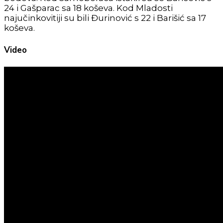
24 i Gašparac sa 18 koševa. Kod Mladosti
najučinkovitiji su bili Đurinović s 22 i Barišić sa 17
koševa.
Video