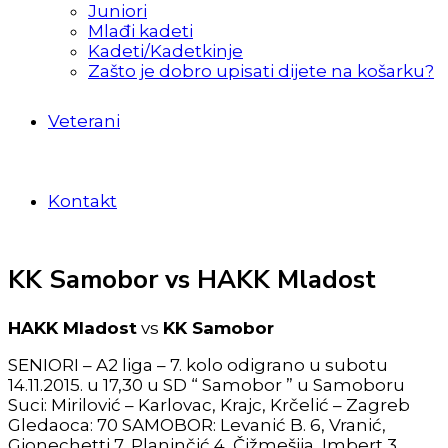
Juniori
Mlađi kadeti
Kadeti/Kadetkinje
Zašto je dobro upisati dijete na košarku?
Veterani
Kontakt
KK Samobor vs HAKK Mladost
HAKK Mladost
vs
KK Samobor
SENIORI – A2 liga – 7. kolo odigrano u subotu
14.11.2015. u 17,30 u SD “ Samobor ” u Samoboru
Suci: Mirilović – Karlovac, Krajc, Krčelić – Zagreb
Gledaoca: 70 SAMOBOR: Levanić B. 6, Vranić,
Gionechetti 7, Planinčić 4, Čižmešija, Imbert 3,