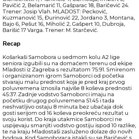
Pavičić 2, Belamarić 11, Gašparac 18, Baričević 24.
Trener: Josip Vlah. MLADOST: Pecković,
Kuzmanović 15, Đurinović 22, Jordano 3, Montana,
Bajo 6, Pešut 16, Miholić 2, Gašpert 10, Dubroja,
Barišić 17 Varga. Trener: M. Starčević.
Recap
Košarkaši Samobora u sedmom kolu A2 lige
seniora izgubili su na domaćem terenu od ekipe
Mladosti iz Zagreba s rezultatom 75:91. Smirenom
i organiziranom igrom Samoborci od početka
stvaraju malu prednost koja je pred kraj prvog
poluvremena iznosila najviše 8 koševa prednosti
45:37. Zadnje vodstvo Samoborci imaju na
početku drugog poluvremena 51:45 i tada
neshvatljivo ostaju 8 minuta bez ubačaja dok
gosti serijom od 16 koševa preokreću rezultat u
svoju korist. Do kraja utakmice Samoborci ne
uspijevaju smanjiti vodstvo gostiju ispod 10 razlike,
te na kraju Mladostaši zasluženo dolaze do novih
bodova. Kod Samoboraca istakli su se Baričević s