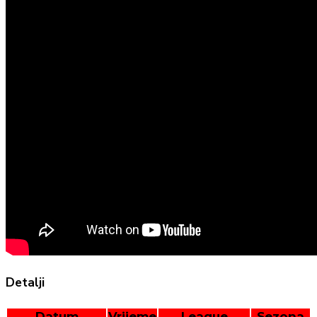
Detalji
Datum
Vrijeme
League
Sezona