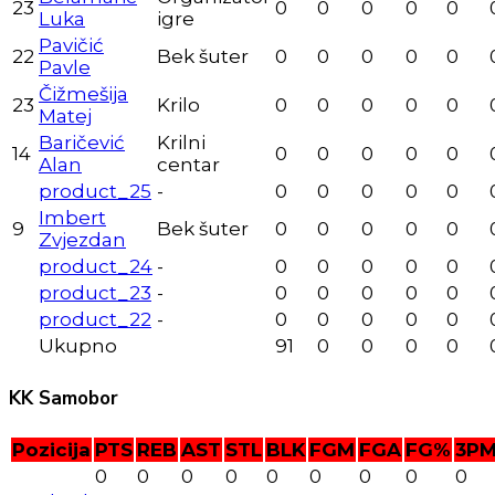
23
0
0
0
0
0
Luka
igre
Pavičić
22
Bek šuter
0
0
0
0
0
Pavle
Čižmešija
23
Krilo
0
0
0
0
0
Matej
Baričević
Krilni
14
0
0
0
0
0
Alan
centar
product_25
-
0
0
0
0
0
Imbert
9
Bek šuter
0
0
0
0
0
Zvjezdan
product_24
-
0
0
0
0
0
product_23
-
0
0
0
0
0
product_22
-
0
0
0
0
0
Ukupno
91
0
0
0
0
KK Samobor
Pozicija
PTS
REB
AST
STL
BLK
FGM
FGA
FG%
3P
0
0
0
0
0
0
0
0
0