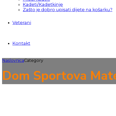
Kadeti/Kadetkinje
Zašto je dobro upisati dijete na košarku?
Veterani
Kontakt
Naslovnica
Category
Dom Sportova Mate
KK Pula 1981 protiv K
28. ožujka 2020.
autor: Košarkaški klub Samobor