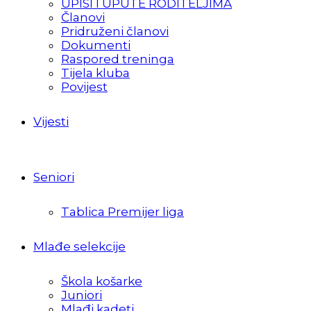
UPISI I UPUTE RODITELJIMA
Članovi
Pridruženi članovi
Dokumenti
Raspored treninga
Tijela kluba
Povijest
Vijesti
Seniori
Tablica Premijer liga
Mlađe selekcije
Škola košarke
Juniori
Mlađi kadeti