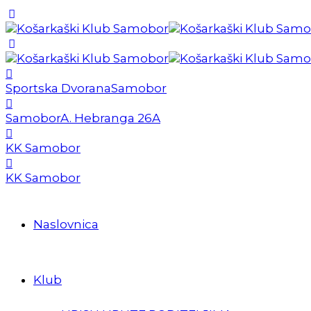
Sportska Dvorana
Samobor
Samobor
A. Hebranga 26A
KK Samobor
KK Samobor
Naslovnica
Klub