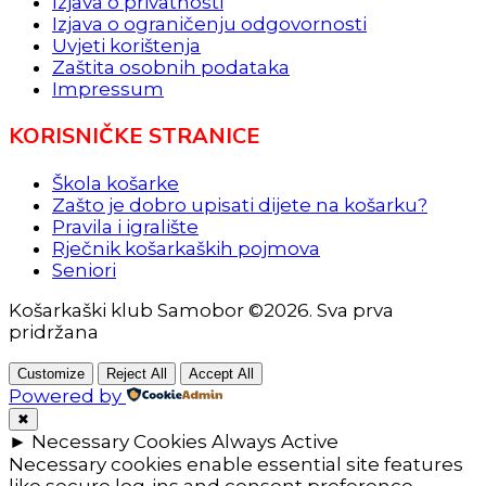
Izjava o privatnosti
Izjava o ograničenju odgovornosti
Uvjeti korištenja
Zaštita osobnih podataka
Impressum
KORISNIČKE STRANICE
Škola košarke
Zašto je dobro upisati dijete na košarku?
Pravila i igralište
Rječnik košarkaških pojmova
Seniori
Košarkaški klub Samobor ©2026. Sva prva
pridržana
Customize
Reject All
Accept All
Powered by
✖
►
Necessary Cookies
Always Active
Necessary cookies enable essential site features
like secure log-ins and consent preference