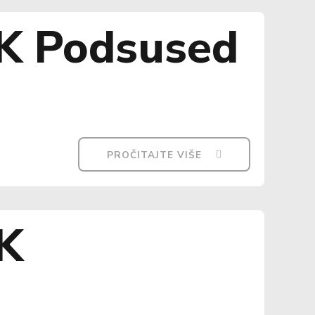
KK Podsused
PROČITAJTE VIŠE
KK