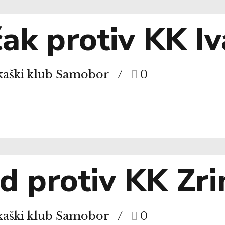
k protiv KK Iv
kaški klub Samobor
0
 protiv KK Zri
kaški klub Samobor
0