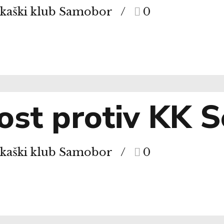
rkaški klub Samobor
0
st protiv KK S
rkaški klub Samobor
0