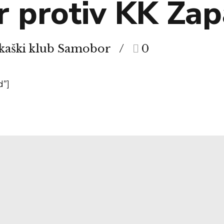
 protiv KK Za
rkaški klub Samobor
0
d”]