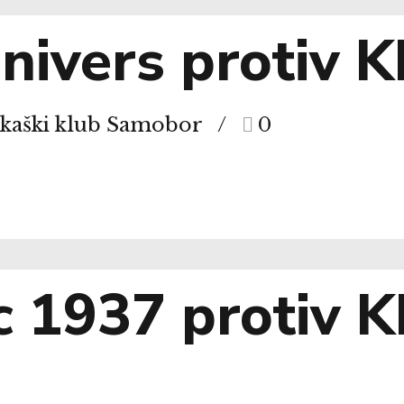
nivers protiv 
rkaški klub Samobor
0
c 1937 protiv 