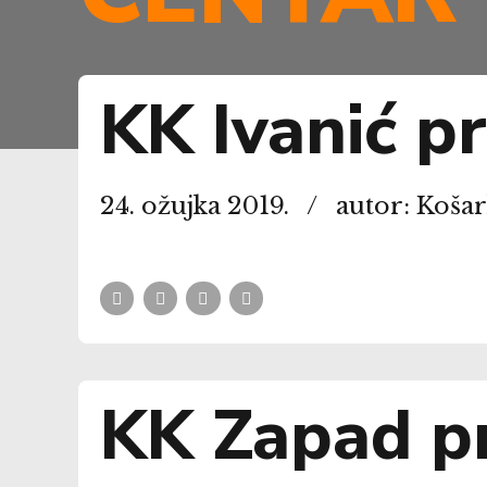
KK Ivanić p
24. ožujka 2019.
autor: Koša
KK Zapad p