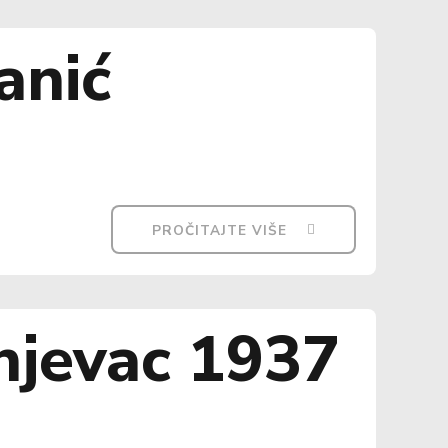
anić
PROČITAJTE VIŠE
njevac 1937