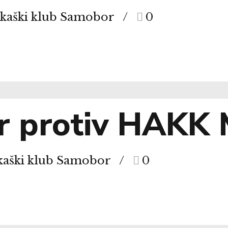
rkaški klub Samobor
0
r protiv HAKK 
kaški klub Samobor
0