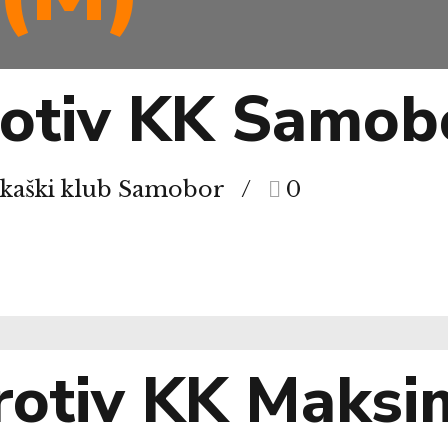
rotiv KK Samob
rkaški klub Samobor
0
rotiv KK Maksi