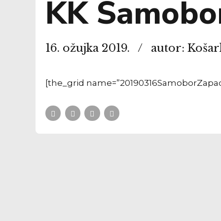
KK Samobor
16. ožujka 2019.
autor: Koša
[the_grid name=”20190316SamoborZapa