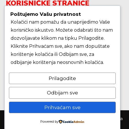
KORISNIČKE STRANICE
Poštujemo Vašu privatnost
Kolačići nam pomažu da unaprijedimo Vaše
Škola košarke
korisničko iskustvo. Možete odabrati što nam
dozvoljavate klikom na tipku Prilagodite.
Zašto je dobro upisati dijete na košarku?
Kliknite Prihvaćam sve, ako nam dopuštate
korištenje kolačića ili Odbijam sve, za
Pravila i igralište
odbijanje korištenja neosnovnih kolačića.
Rječnik košarkaških pojmova
Prilagodite
Seniori
Odbijam sve
Prihvaćam sve
Košarkaški klub Samobor ©2026. Sva prva pridržana
Powered by